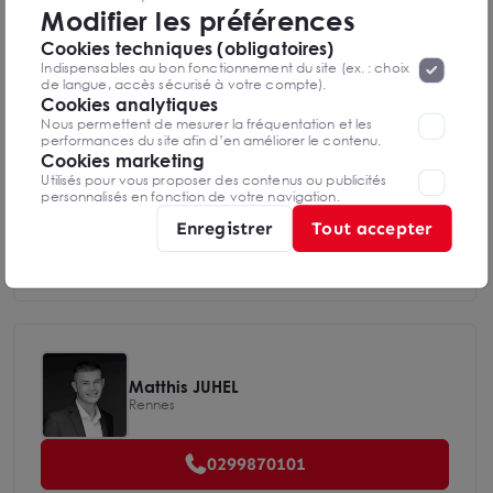
Modifier les préférences
seront déposés. Pour plus d’informations, vous pouvez consulter
«
Protection des données à caractère
la page
Cookies techniques (obligatoires)
personnel
».
Lorsque vous naviguez sur notre site internet, il
Indispensables au bon fonctionnement du site (ex. : choix
Diagnostics DPE en cours de réalisation
peut être amenée à déposer des cookies. Vous avez la
de langue, accès sécurisé à votre compte).
possibilité de désactiver les cookies, ces réglages ne seront
Cookies analytiques
valables que sur le navigateur que vous utilisez actuellement
Nous permettent de mesurer la fréquentation et les
performances du site afin d’en améliorer le contenu.
Indice d'émission de gaz à effet de serre
Cookies marketing
Utilisés pour vous proposer des contenus ou publicités
personnalisés en fonction de votre navigation.
Enregistrer
Tout accepter
Diagnostics GES en cours de réalisation
Matthis JUHEL
Rennes
0299870101