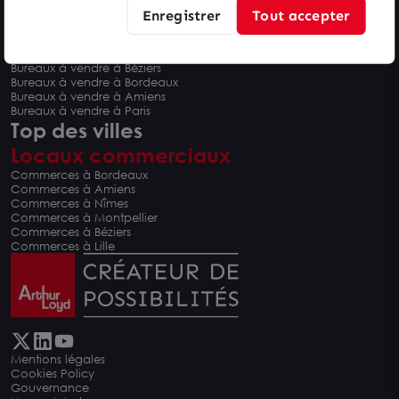
Enregistrer
Tout accepter
Bureaux à vendre
Bureaux à vendre à Montpellier
Bureaux à vendre à Nîmes
Bureaux à vendre à Béziers
Bureaux à vendre à Bordeaux
Bureaux à vendre à Amiens
Bureaux à vendre à Paris
Top des villes
Locaux commerciaux
Commerces à Bordeaux
Commerces à Amiens
Commerces à Nîmes
Commerces à Montpellier
Commerces à Béziers
Commerces à Lille
Mentions légales
Cookies Policy
Gouvernance