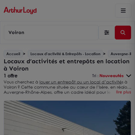
Voiron
Accueil
Locaux d'activité & Entrepôts - Location
Auvergne-Rh
Locaux d’activités et entrepôts en location
à Voiron
1 offre
Tri :
Nouveautés
Vous cherchez à
louer un entrepôt ou un local d’activité
s à
Voiron ? Cette commune située au cœur de l’Isère, en région
Auvergne-Rhône-Alpes, offre un cadre idéal pour le
lire plus
développement de votre entreprise. Grâce à sa localisation
stratégique, à seulement 29 kilomètres de Grenoble, et à son
dynamisme économique, Voiron représente une opportunité
incontournable pour les professionnels en quête d’un
emplacement alliant performance et qualité de vie.