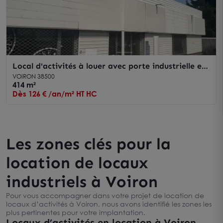
Local d'activités à louer avec porte industrielle et
terrain à Voiron
VOIRON 38500
414 m²
Dès 126 € /an/m² HT HC
Les zones clés pour la
location de locaux
industriels à Voiron
Pour vous accompagner dans votre projet de location de
locaux d’activités à Voiron, nous avons identifié les zones les
plus pertinentes pour votre implantation.
Locaux d’activités en location à Voiron