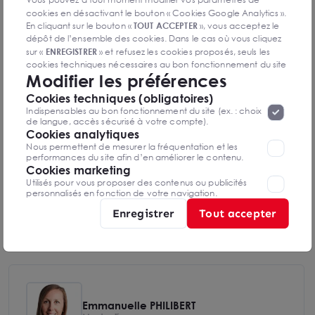
Vous pouvez à tout moment modifier vos paramètres de
DPE & GES
cookies en désactivant le bouton « Cookies Google Analytics ».
En cliquant sur le bouton «
TOUT ACCEPTER
», vous acceptez le
Diagnostic de performance énergétique
dépôt de l’ensemble des cookies. Dans le cas où vous cliquez
sur «
ENREGISTRER
» et refusez les cookies proposés, seuls les
cookies techniques nécessaires au bon fonctionnement du site
Modifier les préférences
seront déposés. Pour plus d’informations, vous pouvez consulter
«
Protection des données à caractère
la page
Cookies techniques (obligatoires)
Diagnostics DPE en cours de réalisation
personnel
».
Lorsque vous naviguez sur notre site internet, il
Indispensables au bon fonctionnement du site (ex. : choix
peut être amenée à déposer des cookies. Vous avez la
de langue, accès sécurisé à votre compte).
possibilité de désactiver les cookies, ces réglages ne seront
Cookies analytiques
valables que sur le navigateur que vous utilisez actuellement
Nous permettent de mesurer la fréquentation et les
Indice d'émission de gaz à effet de serre
performances du site afin d’en améliorer le contenu.
Cookies marketing
Utilisés pour vous proposer des contenus ou publicités
personnalisés en fonction de votre navigation.
Enregistrer
Tout accepter
Diagnostics GES en cours de réalisation
Emmanuelle PHILIBERT