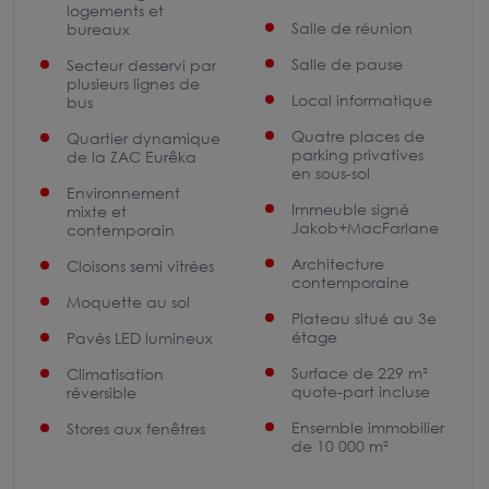
logements et
Salle de réunion
bureaux
Salle de pause
Secteur desservi par
plusieurs lignes de
Local informatique
bus
Quatre places de
Quartier dynamique
parking privatives
de la ZAC Eurêka
en sous-sol
Environnement
Immeuble signé
mixte et
Jakob+MacFarlane
contemporain
Architecture
Cloisons semi vitrées
contemporaine
Moquette au sol
Plateau situé au 3e
étage
Pavés LED lumineux
Surface de 229 m²
Climatisation
quote-part incluse
réversible
Ensemble immobilier
Stores aux fenêtres
de 10 000 m²