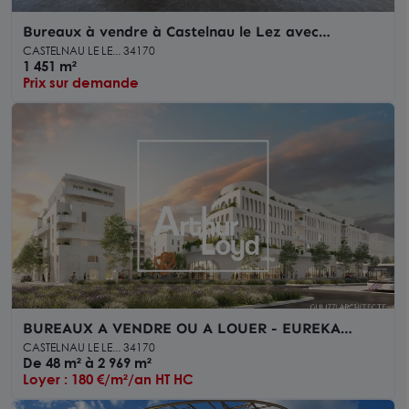
Bureaux à vendre à Castelnau le Lez avec
terrasses et parkings extérieurs
CASTELNAU LE LE... 34170
1 451 m²
Prix sur demande
BUREAUX A VENDRE OU A LOUER - EUREKA
CASTELNAU LE LEZ - ERP 3 - PROXIMITE
CASTELNAU LE LE... 34170
TRAMBUS
De 48 m² à 2 969 m²
Loyer : 180 €/m²/an HT HC