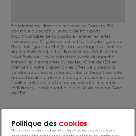
Plateforme multimodale majeure, la Gare de l'Est
constitue aujourd'hui un hub de transports
incontournable de la capitale : elle est en effet
traversée par 3 lignes de métro (4,5,7, station gare de
l'Est), trois lignes de RER (E : station Magenta ; B et D :
station Paris Nord) et huit lignes de bus RATP. Arthur
Loyd Paris vous invite à la découverte du marché
immobilier d'entreprises du secteur Gare de l'Est en
mettant à votre disposition les offres de bureaux à
vendre adaptées à votre activité. En tenant compte
de vos besoins et de votre budget, nous vous aidons à
finaliser votre projet d'achat au sein des immeubles
tertiaires qui contribuent à la vitalité du secteur Gare
de l'Est.
Politique des
cookies
Nous utilisons des cookies et autres traceurs pour analyser,
Michael DANDJOA
améliorer votre expérience utilisateur, réaliser des statistiques