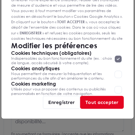
Paris
de mesure d’audience et vous permettre de lire des vidéos.
Vous pouvez à tout moment modifier vos paramètres de
01 85 53 75 34
cookies en désactivant le bouton « Cookies Google Analytics ».
En cliquant sur le bouton «
TOUT ACCEPTER
», vous acceptez le
dépôt de l’ensemble des cookies. Dans le cas où vous cliquez
Mettre en favoris
sur «
ENREGISTRER
» et refusez les cookies proposés, seuls les
cookies techniques nécessaires au bon fonctionnement du site
Nom Prénom
Modifier les préférences
seront déposés. Pour plus d’informations, vous pouvez consulter
«
Protection des données à caractère
la page
Cookies techniques (obligatoires)
personnel
».
Lorsque vous naviguez sur notre site internet, il
Indispensables au bon fonctionnement du site (ex. : choix
Email
peut être amenée à déposer des cookies. Vous avez la
de langue, accès sécurisé à votre compte).
possibilité de désactiver les cookies, ces réglages ne seront
Cookies analytiques
valables que sur le navigateur que vous utilisez actuellement
Nous permettent de mesurer la fréquentation et les
performances du site afin d’en améliorer le contenu.
Téléphone
Cookies marketing
Utilisés pour vous proposer des contenus ou publicités
personnalisés en fonction de votre navigation.
Message
Enregistrer
Tout accepter
En soumettant ce formulaire, j'accepte que les informations