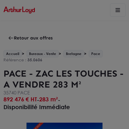
Retour aux offres
Accueil
Bureaux - Vente
Bretagne
Pace
Référence :
35.0606
PACE - ZAC LES TOUCHES -
A VENDRE 283 M²
35740 PACE
892 476
€ HT
283 m²
-
-
Disponibilité Immédiate