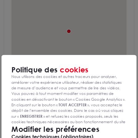
Politique des
cookies
Nous utilisons des cookies et autres traceurs pour analyser,
améliorer votre expérience utilisateur, réaliser des statistiques
de mesure d’audience et vous permettre de lire des vidéos.
Vous pouvez à tout moment modifier vos paramètres de
cookies en désactivant le bouton « Cookies Google Analytics ».
En cliquant sur le bouton «
TOUT ACCEPTER
», vous acceptez le
DPE & GES
dépôt de l’ensemble des cookies. Dans le cas où vous cliquez
Diagnostic de performance énergétique
sur «
ENREGISTRER
» et refusez les cookies proposés, seuls les
cookies techniques nécessaires au bon fonctionnement du site
Modifier les préférences
seront déposés. Pour plus d’informations, vous pouvez consulter
«
Protection des données à caractère
la page
Cookies techniques (obligatoires)