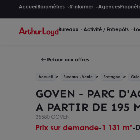
Accueil
Baromètres
S'informer
Agences
Propriét
Bureaux
Activité / Entrepôts
Lo
Retour aux offres
Accueil
Bureaux - Vente
Bretagne
Guic
GOVEN - PARC D'A
A PARTIR DE 195 M
35580 GOVEN
1 131 m²
D
Prix sur demande
-
-