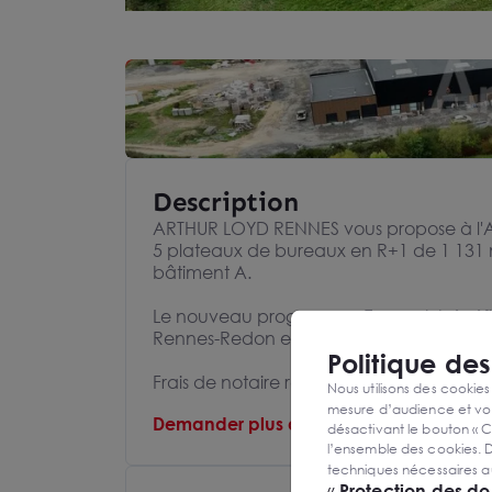
Description
ARTHUR LOYD RENNES vous propose à l'
5 plateaux de bureaux en R+1 de 1 131 m²
bâtiment A.
Le nouveau programme Ecopark bénéficie à
Rennes-Redon et d'un accès rapide à la 
Politique de
Frais de notaire réduits à 2,5% du prix 
Nous utilisons des cookies
mesure d’audience et vou
Demander plus d'informations au consei
désactivant le bouton « C
l’ensemble des cookies. D
techniques nécessaires a
«
Protection des d