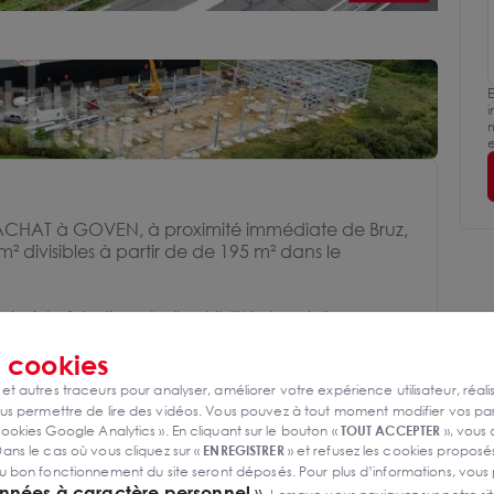
E
i
m
e
ACHAT à GOVEN, à proximité immédiate de Bruz,
 divisibles à partir de de 195 m² dans le
 la fois d'une belle visibilité depuis l'axe
4 voies.
s
cookies
de vente pour ce programme neuf.
 et autres traceurs pour analyser, améliorer votre expérience utilisateur, réali
s permettre de lire des vidéos. Vous pouvez à tout moment modifier vos p
ller
ookies Google Analytics ». En cliquant sur le bouton «
TOUT ACCEPTER
», vous
ans le cas où vous cliquez sur «
ENREGISTRER
» et refusez les cookies proposés
u bon fonctionnement du site seront déposés. Pour plus d’informations, vous
onnées à caractère personnel
».