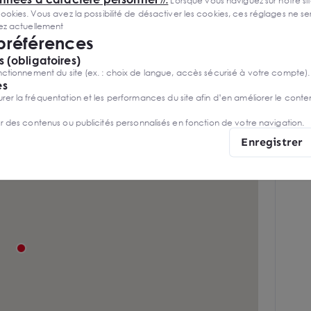
Lorsque vous naviguez sur notre site
s
ies. Vous avez la possibilité de désactiver les cookies, ces réglages ne ser
sez actuellement
ur
Assainissement collectif
 préférences
s
 (obligatoires)
ctionnement du site (ex. : choix de langue, accès sécurisé à votre compte).
es
r la fréquentation et les performances du site afin d’en améliorer le conte
er des contenus ou publicités personnalisés en fonction de votre navigation.
Enregistrer