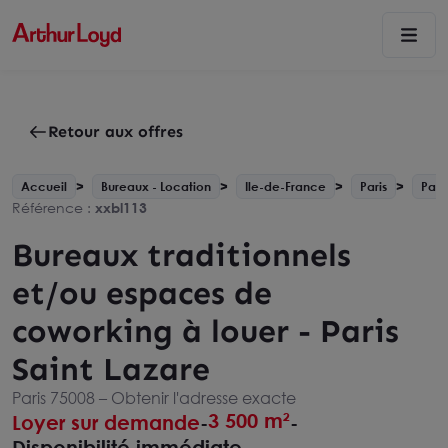
Retour aux offres
Accueil
Bureaux - Location
Ile-de-France
Paris
Pari
Référence :
xxbl113
Bureaux traditionnels
et/ou espaces de
coworking à louer - Paris
Saint Lazare
Paris 75008 –
Obtenir l'adresse exacte
3 500 m²
Loyer sur demande
-
-
Disponibilité immédiate