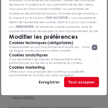
améliorer votre expérience utilisateur, réaliser des statistiques
IDF Ouest
de mesure d’audience et vous permettre de lire des vidéos.
Vous pouvez à tout moment modifier vos paramètres de
01 85 53 75 22
cookies en désactivant le bouton « Cookies Google Analytics ».
En cliquant sur le bouton «
TOUT ACCEPTER
», vous acceptez le
dépôt de l’ensemble des cookies. Dans le cas où vous cliquez
Mettre en favoris
sur «
ENREGISTRER
» et refusez les cookies proposés, seuls les
cookies techniques nécessaires au bon fonctionnement du site
Nom Prénom
Modifier les préférences
seront déposés. Pour plus d’informations, vous pouvez consulter
«
Protection des données à caractère
la page
Cookies techniques (obligatoires)
personnel
».
Lorsque vous naviguez sur notre site internet, il
Indispensables au bon fonctionnement du site (ex. : choix
Email
peut être amenée à déposer des cookies. Vous avez la
de langue, accès sécurisé à votre compte).
possibilité de désactiver les cookies, ces réglages ne seront
Cookies analytiques
valables que sur le navigateur que vous utilisez actuellement
Nous permettent de mesurer la fréquentation et les
performances du site afin d’en améliorer le contenu.
Téléphone
Cookies marketing
Utilisés pour vous proposer des contenus ou publicités
personnalisés en fonction de votre navigation.
Message
Enregistrer
Tout accepter
En soumettant ce formulaire, j'accepte que les informations