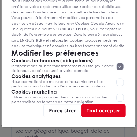
Nous utilisons des cookies et autres traceurs pour analyser,
améliorer votre expérience utilisateur, réaliser des statistiques
Charles GRYMONPREZ
de mesure d’audience et vous permettre de lire des vidéos.
Paris
Vous pouvez à tout moment modifier vos paramètres de
cookies en désactivant le bouton « Cookies Google Analytics ».
En cliquant sur le bouton «
TOUT ACCEPTER
», vous acceptez le
01 85 53 76 04
dépôt de l’ensemble des cookies. Dans le cas où vous cliquez
sur «
ENREGISTRER
» et refusez les cookies proposés, seuls les
Mettre en favoris
cookies techniques nécessaires au bon fonctionnement du site
Modifier les préférences
seront déposés. Pour plus d’informations, vous pouvez consulter
Nom Prénom
«
Protection des données à caractère
la page
Cookies techniques (obligatoires)
personnel
».
Lorsque vous naviguez sur notre site internet, il
Indispensables au bon fonctionnement du site (ex. : choix
peut être amenée à déposer des cookies. Vous avez la
de langue, accès sécurisé à votre compte).
possibilité de désactiver les cookies, ces réglages ne seront
Email
Cookies analytiques
valables que sur le navigateur que vous utilisez actuellement
Nous permettent de mesurer la fréquentation et les
performances du site afin d’en améliorer le contenu.
Cookies marketing
Téléphone
Utilisés pour vous proposer des contenus ou publicités
personnalisés en fonction de votre navigation.
Enregistrer
Tout accepter
Message