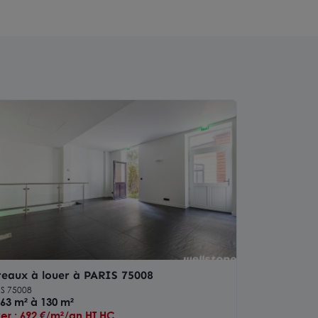
eaux à louer à PARIS 75008
IS 75008
63 m² à 130 m²
er : 692 €/m²/an HT HC