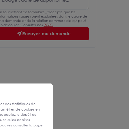
n soumettant ce formulaire, j'accepte que les
nformations saisies soient exploitées dans le cadre de
a demande et de la relation commerciale qui peut
n découler. Consulter nos
RGPD
Envoyer ma demande
ser des statistiques de
aramètres de cookies en
 acceptez le dépôt de
, seuls les cookies
 pouvez consulter la page