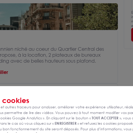
E
i
m
e
ien niché au coeur du Quartier Central des
propose, à la location, 2 plateaux de bureaux
anding avec de belles hauteurs sous plafond.
ller
s
s
cookies
Climatisation réversible
 et autres traceurs pour analyser, améliorer votre expérience utilisateur, réali
s permettre de lire des vidéos. Vous pouvez à tout moment modifier vos p
Cour
ookies Google Analytics ». En cliquant sur le bouton «
TOUT ACCEPTER
», vous
ans le cas où vous cliquez sur «
ENREGISTRER
» et refusez les cookies proposés
u bon fonctionnement du site seront déposés. Pour plus d’informations, vous