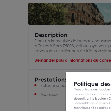
Description
Dans un immeuble de bureaux haussmann
Affaires à Paris 75008, Arthur Loyd vous 
traversants et rationnels de très bon st
Demander plus d'informations au consei
Prestations et équipement
Politique de
Belles hauteurs sous plafond
Nous utilisons des cookies
mesure d’audience et vou
Ascenseur
désactivant le bouton « C
l’ensemble des cookies. D
techniques nécessaires a