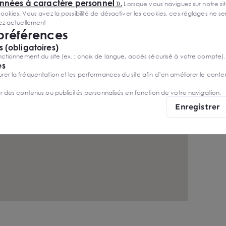
onnées à caractère personnel
».
Lorsque vous naviguez sur notre site
ies. Vous avez la possibilité de désactiver les cookies, ces réglages ne ser
sez actuellement
 préférences
 (obligatoires)
ctionnement du site (ex. : choix de langue, accès sécurisé à votre compte).
es
r la fréquentation et les performances du site afin d’en améliorer le conte
er des contenus ou publicités personnalisés en fonction de votre navigation.
Enregistrer