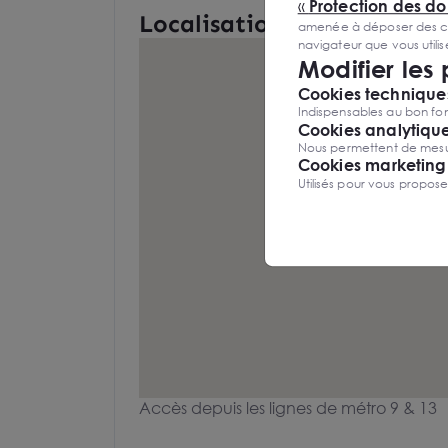
«
Protection des d
Localisation et Transports
amenée à déposer des cook
navigateur que vous utili
Modifier les
Cookies techniques
Indispensables au bon fon
Cookies analytiqu
Nous permettent de mesure
Cookies marketing
Utilisés pour vous propos
Accès depuis les lignes de métro 9 & 13