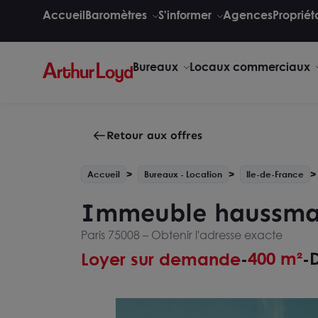
Accueil
Baromètres
S'informer
Agences
Propriét
Bureaux
Locaux commerciaux
Retour aux offres
Accueil
Bureaux - Location
Ile-de-France
Immeuble haussman
Paris 75008 –
Obtenir l'adresse exacte
400 m²
D
Loyer sur demande
-
-