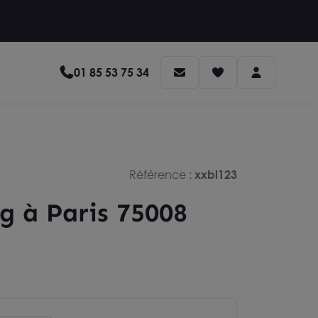
01 85 53 75 34
Référence :
xxbl123
g à Paris 75008