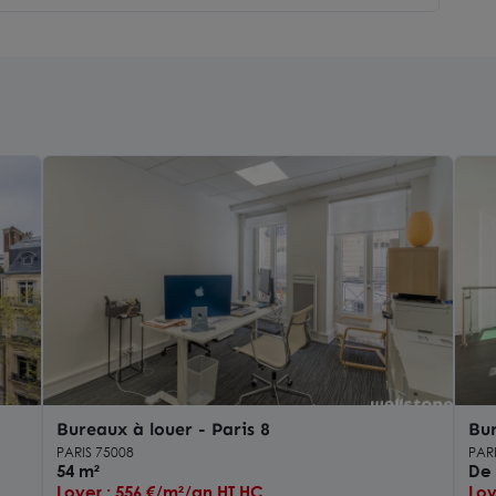
Bureaux à louer - Paris 8
Bur
PARIS 75008
PAR
54 m²
De 
Loyer : 556 €/m²/an HT HC
Loy