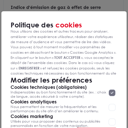
Indice d'émission de gaz à effet de serre
Politique des
cookies
Nous utilisons des cookies et autres traceurs pour analyser,
Diagnostics GES en cours de réalisation
améliorer votre expérience utilisateur, réaliser des statistiques
de mesure d’audience et vous permettre de lire des vidéos.
Vous pouvez à tout moment modifier vos paramètres de
cookies en désactivant le bouton « Cookies Google Analytics ».
En cliquant sur le bouton «
TOUT ACCEPTER
», vous acceptez le
dépôt de l’ensemble des cookies. Dans le cas où vous cliquez
sur «
ENREGISTRER
» et refusez les cookies proposés, seuls les
Michael GOLDENBERG
cookies techniques nécessaires au bon fonctionnement du site
Paris
Modifier les préférences
seront déposés. Pour plus d’informations, vous pouvez consulter
«
Protection des données à caractère
la page
Cookies techniques (obligatoires)
01 85 53 76 04
personnel
».
Lorsque vous naviguez sur notre site internet, il
Indispensables au bon fonctionnement du site (ex. : choix
peut être amenée à déposer des cookies. Vous avez la
de langue, accès sécurisé à votre compte).
possibilité de désactiver les cookies, ces réglages ne seront
Cookies analytiques
Mettre en favoris
valables que sur le navigateur que vous utilisez actuellement
Nous permettent de mesurer la fréquentation et les
performances du site afin d’en améliorer le contenu.
Nom Prénom
Cookies marketing
Utilisés pour vous proposer des contenus ou publicités
personnalisés en fonction de votre navigation.