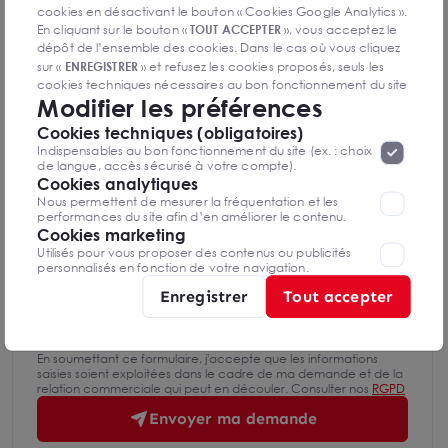
cookies en désactivant le bouton « Cookies Google Analytics ».
Mettre en favoris
En cliquant sur le bouton «
TOUT ACCEPTER
», vous acceptez le
dépôt de l’ensemble des cookies. Dans le cas où vous cliquez
Nom Prénom
sur «
ENREGISTRER
» et refusez les cookies proposés, seuls les
cookies techniques nécessaires au bon fonctionnement du site
Modifier les préférences
seront déposés. Pour plus d’informations, vous pouvez consulter
Email
«
Protection des données à caractère
la page
Cookies techniques (obligatoires)
personnel
».
Lorsque vous naviguez sur notre site internet, il
Indispensables au bon fonctionnement du site (ex. : choix
peut être amenée à déposer des cookies. Vous avez la
de langue, accès sécurisé à votre compte).
possibilité de désactiver les cookies, ces réglages ne seront
Téléphone
Cookies analytiques
valables que sur le navigateur que vous utilisez actuellement
Nous permettent de mesurer la fréquentation et les
performances du site afin d’en améliorer le contenu.
Cookies marketing
Message
Utilisés pour vous proposer des contenus ou publicités
personnalisés en fonction de votre navigation.
Enregistrer
Tout accepter
En soumettant ce formulaire, j'accepte que les informations
saisies soient exploitées dans le cadre de ma demande et de la
relation commerciale qui peut en découler. Consulter nos
RGPD
Envoyer ma demande