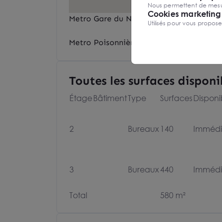
Nous permettent de mesure
Cookies marketing
Metro Gare du Nord (B, 5, 4)
Utilisés pour vous propos
Metro Poisonnière (7)
Toutes les surfaces disponi
Étage
Bâtiment
Type
Surfaces
Disponib
2
Bureaux
140
Immédi
3
Bureaux
440
Immédi
Total
580 m²