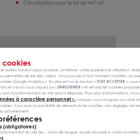
Climatisation pour le lot de 447 m²
s
cookies
 et autres traceurs pour analyser, améliorer votre expérience utilisateur, réali
s permettre de lire des vidéos. Vous pouvez à tout moment modifier vos p
ookies Google Analytics ». En cliquant sur le bouton «
TOUT ACCEPTER
», vous
ans le cas où vous cliquez sur «
ENREGISTRER
» et refusez les cookies proposés
u bon fonctionnement du site seront déposés. Pour plus d’informations, vous
onnées à caractère personnel
».
Lorsque vous naviguez sur notre site
ies. Vous avez la possibilité de désactiver les cookies, ces réglages ne ser
sez actuellement
 préférences
 (obligatoires)
ctionnement du site (ex. : choix de langue, accès sécurisé à votre compte).
es