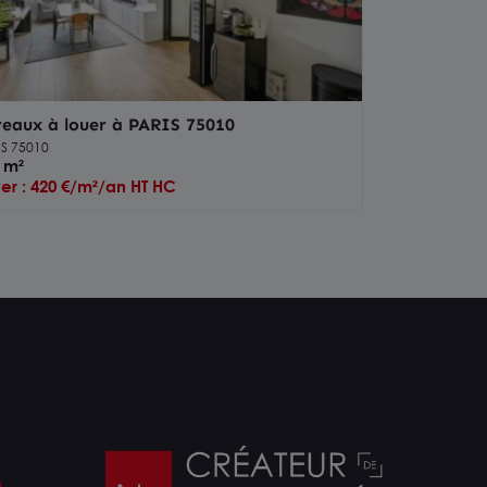
eaux à louer à PARIS 75010
IS 75010
 m²
er : 420 €/m²/an HT HC