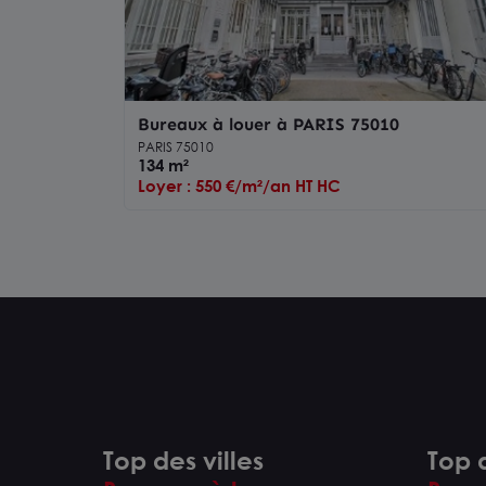
Bureaux à louer à PARIS 75010
PARIS 75010
134 m²
Loyer : 550 €/m²/an HT HC
Top des villes
Top d