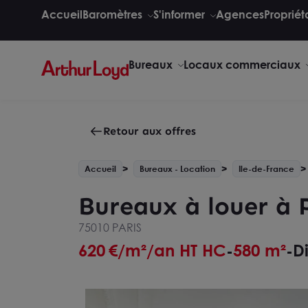
Accueil
Baromètres
S'informer
Agences
Propriét
Bureaux
Locaux commerciaux
Retour aux offres
Accueil
Bureaux - Location
Ile-de-France
Bureaux à louer à 
75010 PARIS
620
€/m²/an HT HC
580 m²
D
-
-