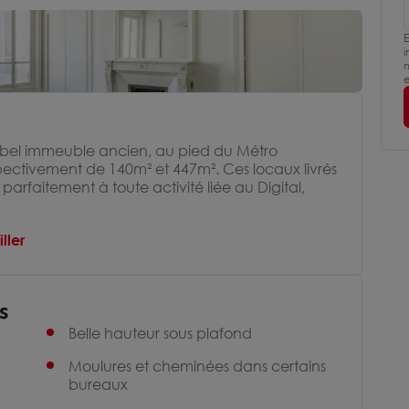
E
i
m
e
n bel immeuble ancien, au pied du Métro
pectivement de 140m² et 447m². Ces locaux livrés
parfaitement à toute activité liée au Digital,
ller
s
Belle hauteur sous plafond
Moulures et cheminées dans certains
bureaux