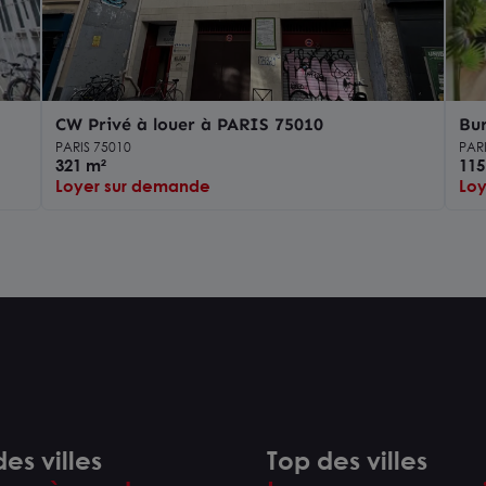
CW Privé à louer à PARIS 75010
Bur
PARIS 75010
PAR
321 m²
115
Loyer sur demande
Loy
es villes
Top des villes