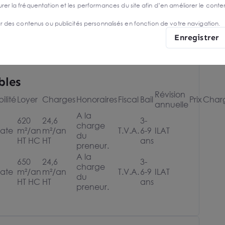
r la fréquentation et les performances du site afin d’en améliorer le conte
er des contenus ou publicités personnalisés en fonction de votre navigation.
Enregistrer
bles
Révision
ilité
Loyer
Charges
Honoraires
Fiscal
Bail
Prix
Char
annuelle
A la
620
24,6
3-
charge
ate
m²/an
m²/an
T.V.A.
6-9
ILAT
du
HT HC
HT
ans
preneur.
A la
650
24,6
3-
charge
ate
m²/an
m²/an
T.V.A.
6-9
ILAT
du
HT HC
HT
ans
preneur.