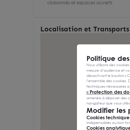
cloisonnés et espaces ouverts
Localisation et Transports
Politique de
Nous utilisons des cookies
mesure d’audience et vou
désactivant le bouton « C
l’ensemble des cookies. D
techniques nécessaires a
«
Protection des d
amenée à déposer des cook
navigateur que vous utili
Modifier les
Cookies techniques
Indispensables au bon fon
Cookies analytiqu