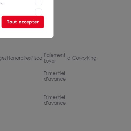
nu.
Tout accepter
Paiement
ges
Honoraires
Fiscal
lot
Coworking
Loyer
Trimestriel
d'avance
Trimestriel
d'avance