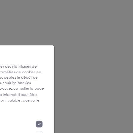
ser des statistiques de
aramètres de cookies en
 acceptez le dépôt de
, seuls les cookies
 pouvez consulter la page
 internet, il peut être
ont valables que sur le