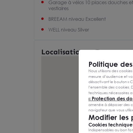
Garage à vélos 10 places douches e
vestiaires
BREEAM niveau Excellent
WELL niveau Silver
Localisation et Transports
Politique de
Nous utilisons des cookies
mesure d’audience et vou
désactivant le bouton « C
l’ensemble des cookies. D
techniques nécessaires a
«
Protection des d
amenée à déposer des cook
navigateur que vous utili
Modifier les
Cookies techniques
Indispensables au bon fon