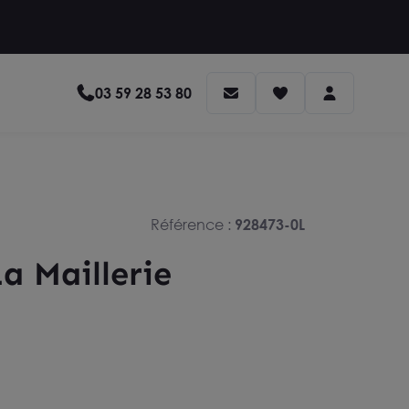
03 59 28 53 80
Référence :
928473-0L
a Maillerie