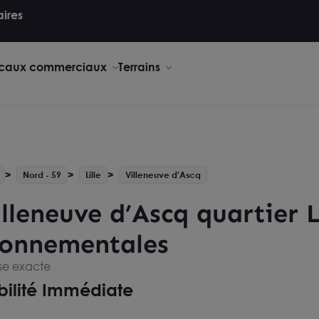
aires
caux commerciaux
Terrains
Nord - 59
Lille
Villeneuve d'Ascq
lleneuve d’Ascq quartier L
ironnementales
sse exacte
bilité Immédiate