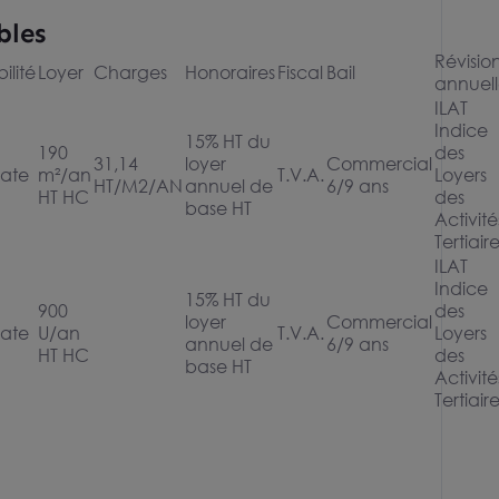
bles
Révisio
ilité
Loyer
Charges
Honoraires
Fiscal
Bail
annuel
ILAT
Indice
15% HT du
190
des
31,14
loyer
Commercial
ate
m²/an
T.V.A.
Loyers
HT/M2/AN
annuel de
6/9 ans
HT HC
des
base HT
Activité
Tertiair
ILAT
Indice
15% HT du
900
des
loyer
Commercial
ate
U/an
T.V.A.
Loyers
annuel de
6/9 ans
HT HC
des
base HT
Activité
Tertiair