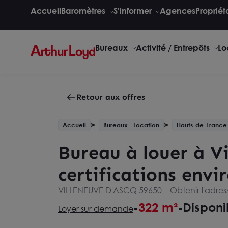
Accueil
Baromètres
S'informer
Agences
Propriét
Bureaux
Activité / Entrepôts
Lo
Retour aux offres
Accueil
Bureaux - Location
Hauts-de-France
Bureau à louer à Vi
certifications env
VILLENEUVE D'ASCQ 59650 –
Obtenir l'adre
322 m²
Disponi
-
-
Loyer sur demande