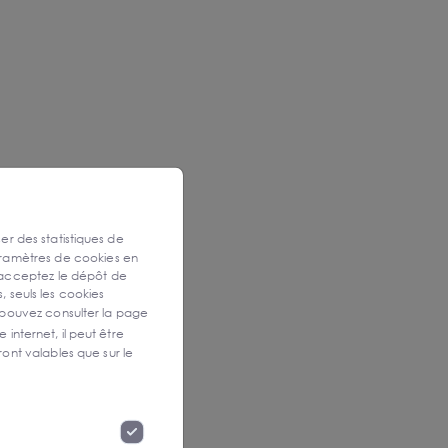
ser des statistiques de
aramètres de cookies en
 acceptez le dépôt de
, seuls les cookies
 pouvez consulter la page
 internet, il peut être
ont valables que sur le