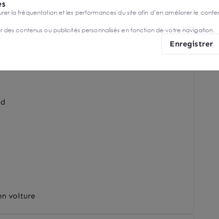
es
r la fréquentation et les performances du site afin d’en améliorer le conte
er des contenus ou publicités personnalisés en fonction de votre navigation.
Enregistrer
5 A27
ed
e
en voiture