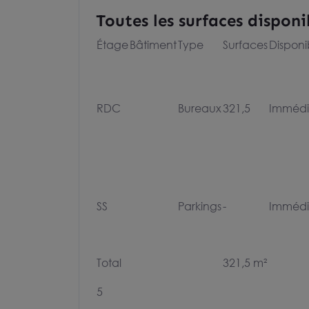
Toutes les surfaces disponi
Étage
Bâtiment
Type
Surfaces
Disponib
RDC
Bureaux
321,5
Immédi
SS
Parkings
-
Immédi
Total
321,5 m²
5