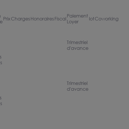
n
Paiement
Prix
Charges
Honoraires
Fiscal
lot
Coworking
le
Loyer
Trimestriel
d'avance
s
es
Trimestriel
d'avance
s
es