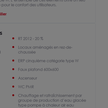
pe W. L’ensemble de ces éléments offre un lieu
our le confort des utilisateurs.
ller
s
RT 2012 - 20 %
Locaux aménagés en rez-de-
d
chaussée
ERP cinquième catégorie type W
Faux plafond 600x600
Ascenseur
WC PMR
Chauffage et rafraîchissement par
groupe de production d’eau glacée
type pompe à chaleur air eau