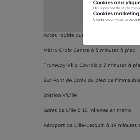
Cookies analytiqu
Nous permettent de mesure
Cookies marketing
Utilisés pour vous propos
Accès rapide autoroutes A1 A22 A23 A2
Métro Croix Centre à 5 minutes à pied
Tramway Villa Cavrois à 7 minutes à pi
Bus Pont de Croix au pied de l’immeubl
Station V’Lille
Gares de Lille à 15 minutes en métro
Aéroport de Lille-Lesquin à 19 minutes 