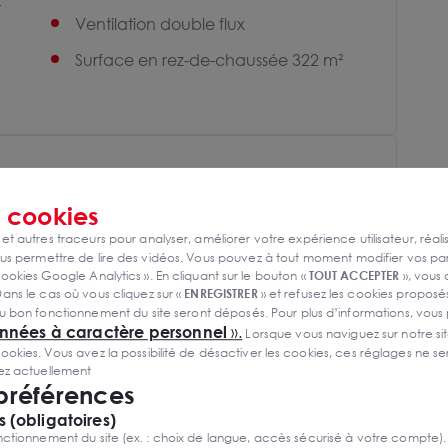
t
Ventilation double flux
Surface en rez-de-chaussée 322 m²
s
cookies
 et autres traceurs pour analyser, améliorer votre expérience utilisateur, réali
s permettre de lire des vidéos. Vous pouvez à tout moment modifier vos p
ookies Google Analytics ». En cliquant sur le bouton «
TOUT ACCEPTER
», vous
ans le cas où vous cliquez sur «
ENREGISTRER
» et refusez les cookies proposés
u bon fonctionnement du site seront déposés. Pour plus d’informations, vous
onnées à caractère personnel
».
Lorsque vous naviguez sur notre site
ies. Vous avez la possibilité de désactiver les cookies, ces réglages ne ser
sez actuellement
 préférences
 (obligatoires)
ctionnement du site (ex. : choix de langue, accès sécurisé à votre compte).