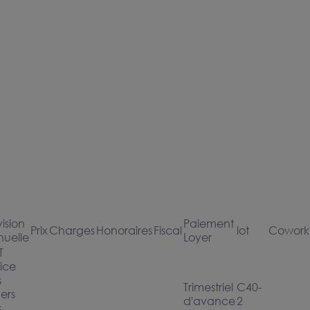
ision
Paiement
Prix
Charges
Honoraires
Fiscal
lot
Cowork
nuelle
Loyer
T
ice
s
Trimestriel
C40-
ers
d'avance
2
s