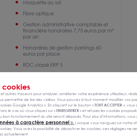
Moquette au sol
Fibre optique
Gestion administrative comptable et
financière honoraires 7,75 euros par m²
par an
Honoraires de gestion parkings 60
euros par place
RDC classé ERP 5
Surface rez-de-chaussée 149,3 m²
s
cookies
 et autres traceurs pour analyser, améliorer votre expérience utilisateur, réali
s permettre de lire des vidéos. Vous pouvez à tout moment modifier vos p
ookies Google Analytics ». En cliquant sur le bouton «
TOUT ACCEPTER
», vous
ans le cas où vous cliquez sur «
ENREGISTRER
» et refusez les cookies proposés
u bon fonctionnement du site seront déposés. Pour plus d’informations, vous
onnées à caractère personnel
».
Lorsque vous naviguez sur notre site
ies. Vous avez la possibilité de désactiver les cookies, ces réglages ne ser
sez actuellement