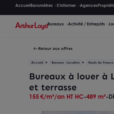
Accueil
Baromètres
S'informer
Agences
Propriét
Bureaux
Activité / Entrepôts
Lo
Retour aux offres
Accueil
Bureaux - Location
Hauts-de-France
Bureaux à louer à 
et terrasse
155
€/m²/an HT HC
489 m²
D
-
-