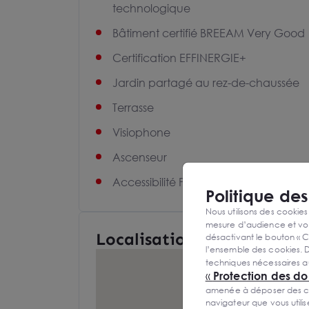
technologique
Bâtiment certifié BREEAM Very Good
Certification EFFINERGIE+
Jardin partagé au rez-de-chaussée
Terrasse
Visiophone
Ascenseur
Accessibilité PMR
Politique de
Nous utilisons des cookies
mesure d’audience et vou
Localisation et Transports
désactivant le bouton « C
l’ensemble des cookies. D
techniques nécessaires a
«
Protection des d
amenée à déposer des cook
navigateur que vous utili