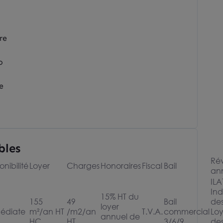
re
o
e
bles
Rév
onibilité
Loyer
Charges
Honoraires
Fiscal
Bail
an
ILA
Ind
15% HT du
155
49
Bail
de
loyer
édiate
m²/an HT
/m2/an
T.V.A.
commercial
Loy
annuel de
HC
HT
3/6/9
de