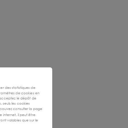
ser des statistiques de
aramètres de cookies en
 acceptez le dépôt de
, seuls les cookies
 pouvez consulter la page
 internet, il peut être
ont valables que sur le