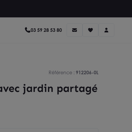
03 59 28 53 80
Référence :
912206-0L
vec jardin partagé