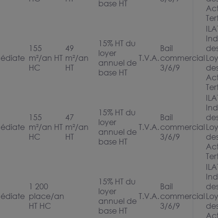
base HT
Act
Ter
ILA
Ind
15% HT du
155
49
Bail
de
loyer
édiate
m²/an HT
m²/an
T.V.A.
commercial
Loy
annuel de
HC
HT
3/6/9
de
base HT
Act
Ter
ILA
Ind
15% HT du
155
47
Bail
de
loyer
édiate
m²/an HT
m²/an
T.V.A.
commercial
Loy
annuel de
HC
HT
3/6/9
de
base HT
Act
Ter
ILA
Ind
15% HT du
1 200
Bail
de
loyer
édiate
place/an
T.V.A.
commercial
Loy
annuel de
HT HC
3/6/9
de
base HT
Act