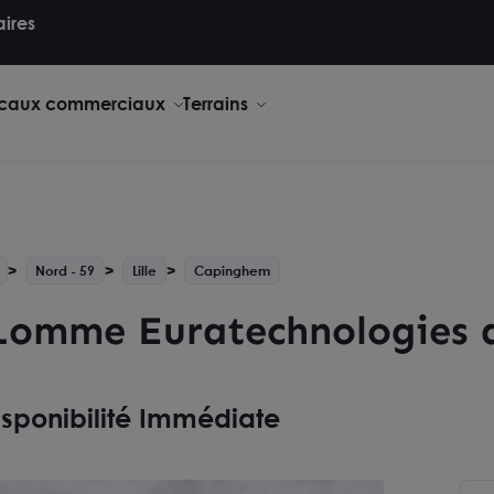
aires
caux commerciaux
Terrains
Nord - 59
Lille
Capinghem
Lomme Euratechnologies a
isponibilité Immédiate