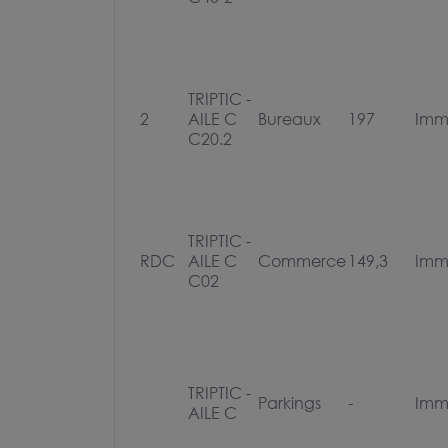
TRIPTIC -
2
AILE C
Bureaux
197
Imm
C20.2
TRIPTIC -
RDC
AILE C
Commerce
149,3
Imm
C02
TRIPTIC -
Parkings
-
Imm
AILE C