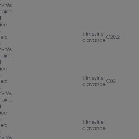
ivités
tiaires
T
ice
s
Trimestriel
ers
C20.2
d'avance
s
ivités
tiaires
T
ice
s
Trimestriel
ers
C02
d'avance
s
ivités
tiaires
T
ice
s
Trimestriel
ers
d'avance
s
ivités