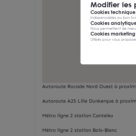
Modifier les
Cookies techniques
Indispensables au bon fon
Cookies analytiqu
Nous permettent de mesure
Cookies marketing
Utilisés pour vous propos
Autoroute Rocade Nord Ouest à proxim
Autoroute A25 Lille Dunkerque à proxim
Métro ligne 2 station Canteleu
Métro ligne 2 station Bois-Blanc