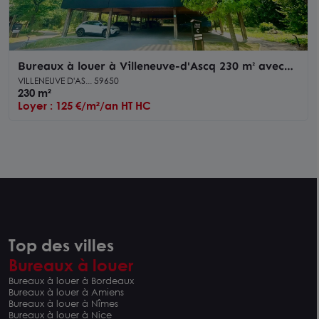
Bureaux à louer à Villeneuve-d'Ascq 230 m² avec
terrasse et cadre verdoyant
VILLENEUVE D'AS... 59650
230 m²
Loyer : 125 €/m²/an HT HC
Top des villes
Bureaux à louer
Bureaux à louer à Bordeaux
Bureaux à louer à Amiens
Bureaux à louer à Nîmes
Bureaux à louer à Nice