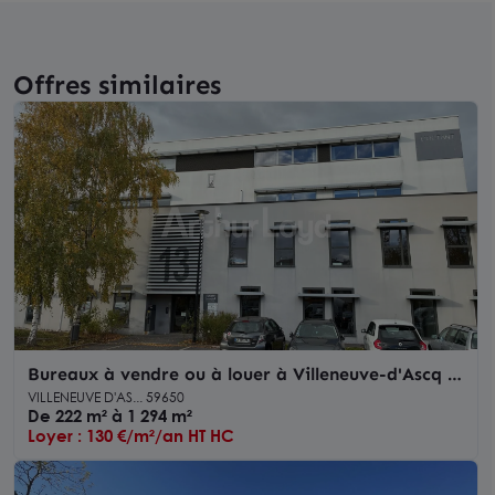
Offres similaires
Bureaux à vendre ou à louer à Villeneuve-d'Ascq -
Espaces professionnels climatisés, accessibles PMR
VILLENEUVE D'AS... 59650
et fibrés
De 222 m² à 1 294 m²
Loyer : 130 €/m²/an HT HC