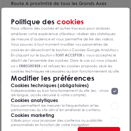
Route A proximité de tous les Grands Axes
routiers et autoroutiers de la Métropole Lilloise
Politique des
cookies
VLille Station V'Lille à proximité
Nous utilisons des cookies et autres traceurs pour analyser,
améliorer votre expérience utilisateur, réaliser des statistiques
de mesure d’audience et vous permettre de lire des vidéos.
Vous pouvez à tout moment modifier vos paramètres de
Toutes les surfaces disponibles
cookies en désactivant le bouton « Cookies Google Analytics ».
2 lots de 550m² à 1100m² disponibles
En cliquant sur le bouton «
TOUT ACCEPTER
», vous acceptez le
dépôt de l’ensemble des cookies. Dans le cas où vous cliquez
sur «
ENREGISTRER
» et refusez les cookies proposés, seuls les
Voir le tableau complet
cookies techniques nécessaires au bon fonctionnement du site
Modifier les préférences
seront déposés. Pour plus d’informations, vous pouvez consulter
«
Protection des données à caractère
la page
Cookies techniques (obligatoires)
personnel
».
Lorsque vous naviguez sur notre site internet, il
Indispensables au bon fonctionnement du site (ex. : choix
DPE & GES
peut être amenée à déposer des cookies. Vous avez la
de langue, accès sécurisé à votre compte).
possibilité de désactiver les cookies, ces réglages ne seront
Cookies analytiques
Diagnostic de performance énergétique
valables que sur le navigateur que vous utilisez actuellement
Nous permettent de mesurer la fréquentation et les
performances du site afin d’en améliorer le contenu.
Cookies marketing
Utilisés pour vous proposer des contenus ou publicités
personnalisés en fonction de votre navigation.