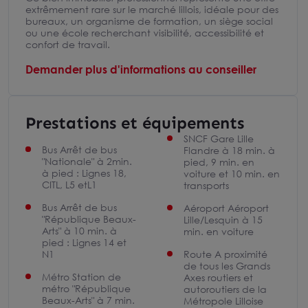
extrêmement rare sur le marché lillois, idéale pour des
bureaux, un organisme de formation, un siège social
ou une école recherchant visibilité, accessibilité et
confort de travail.
Demander plus d'informations au conseiller
Prestations et équipements
SNCF Gare Lille
Bus Arrêt de bus
Flandre à 18 min. à
"Nationale" à 2min.
pied, 9 min. en
à pied : Lignes 18,
voiture et 10 min. en
CITL, L5 etL1
transports
Bus Arrêt de bus
Aéroport Aéroport
"République Beaux-
Lille/Lesquin à 15
Arts" à 10 min. à
min. en voiture
pied : Lignes 14 et
N1
Route A proximité
de tous les Grands
Métro Station de
Axes routiers et
métro "République
autoroutiers de la
Beaux-Arts" à 7 min.
Métropole Lilloise