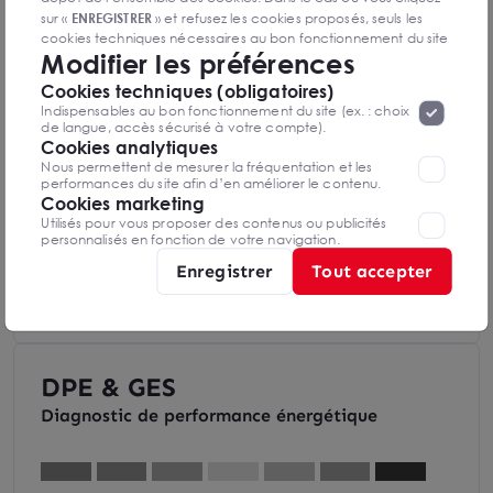
Aéroport International de Strasbourg -
sur «
ENREGISTRER
» et refusez les cookies proposés, seuls les
Entzheim à 7 minutes
cookies techniques nécessaires au bon fonctionnement du site
Modifier les préférences
seront déposés. Pour plus d’informations, vous pouvez consulter
«
Protection des données à caractère
la page
Cookies techniques (obligatoires)
Bus.
personnel
».
Lorsque vous naviguez sur notre site internet, il
Indispensables au bon fonctionnement du site (ex. : choix
peut être amenée à déposer des cookies. Vous avez la
de langue, accès sécurisé à votre compte).
possibilité de désactiver les cookies, ces réglages ne seront
Cookies analytiques
valables que sur le navigateur que vous utilisez actuellement
Nous permettent de mesurer la fréquentation et les
performances du site afin d’en améliorer le contenu.
Cookies marketing
Utilisés pour vous proposer des contenus ou publicités
personnalisés en fonction de votre navigation.
Enregistrer
Tout accepter
Accessibilité : Bus, Tramway, RER, Train
DPE & GES
Diagnostic de performance énergétique