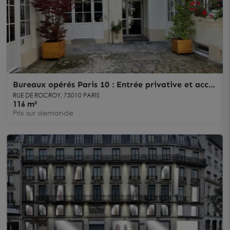
Bureaux opérés Paris 10 : Entrée privative et accès
transports
RUE DE ROCROY, 75010 PARIS
116 m²
Prix sur demande