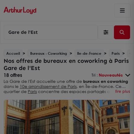
Gare de l'Est
Accueil
Bureaux - Coworking
Ile-de-France
Paris
Ga
Nos offres de bureaux en coworking à Paris
Gare de l'Est
18 offres
Tri :
Nouveautés
La Gare de l'Est accueille une offre de
bureaux en coworking
dans le
10e arrondissement de Paris
, en Île-de-France. Ce
quartier de
Paris
concentre des espaces partagés adaptés
lire plus
aux freelances, télétravailleurs et petites équipes en quête
de flexibilité. La desserte multimodale de la gare terminus
facilite un usage nomade. Les formules d'abonnement
mensuel ou au pass journée s'adaptent aux besoins de
chaque profil.