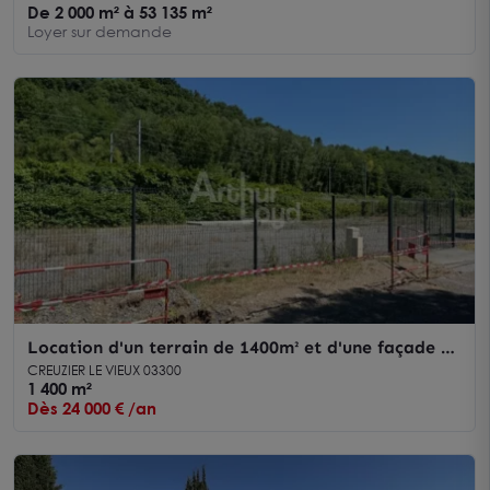
De 2 000 m² à 53 135 m²
Loyer sur demande
Location d'un terrain de 1400m² et d'une façade de
63 mètres ,clôturée
CREUZIER LE VIEUX 03300
1 400 m²
Dès 24 000 € /an