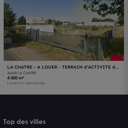
LA CHATRE - A LOUER - TERRAIN d'ACTIVITE de
4 000m² - 1848
36400 LA CHATRE
4 000 m²
Loyer sur demande
Top des villes