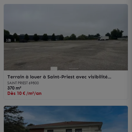
Terrain à louer à Saint-Priest avec visibilité
exceptionnelle sur A43
SAINT PRIEST 69800
370 m²
Dès 10 € /m²/an