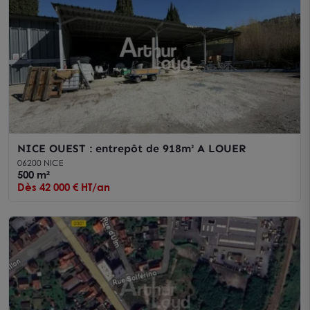
NICE OUEST : entrepôt de 918m² A LOUER
06200 NICE
500 m²
Dès 42 000 € HT/an