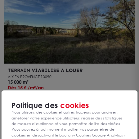
TERRAIN VIABILISE A LOUER
AIX EN PROVENCE 13090
15 000 m²
Dès 15 € /m²/an
Politique des
cookies
Nous utilisons des cookies et autres traceurs pour analyser,
améliorer votre expérience utilisateur, réaliser des statistiques
de mesure d’audience et vous permettre de lire des vidéos.
Vous pouvez à tout moment modifier vos paramètres de
cookies en désactivant le bouton « Cookies Google Analytics ».