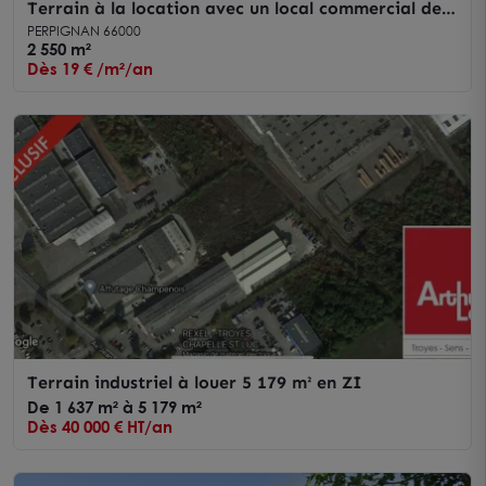
Terrain à la location avec un local commercial de
50m² au coeur de la zone du Polygone Nord
PERPIGNAN 66000
2 550 m²
Dès 19 € /m²/an
Terrain industriel à louer 5 179 m² en ZI
De 1 637 m² à 5 179 m²
Dès 40 000 € HT/an