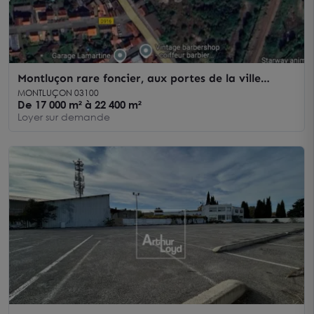
Montluçon rare foncier, aux portes de la ville
Gozet et du coeur de Montluçon, proche ZC
MONTLUÇON 03100
De 17 000 m² à 22 400 m²
Loyer sur demande