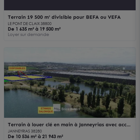
Terrain 19 500 m² divisible pour BEFA ou VEFA
LE PONT DE CLAIX 38800
De 1 635 m² à 19 500 m²
Loyer sur demande
Terrain à louer clé en main à Janneyrias avec accès
autoroute et à proximité de l'aéroport
JANNEYRIAS 38280
De 10 536 m² à 21 943 m²