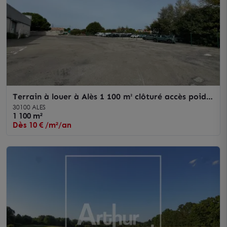
Terrain à louer à Alès 1 100 m² clôturé accès poids
lourds et axes routiers
30100 ALES
1 100 m²
Dès 10 € /m²/an