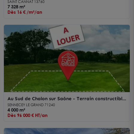
SAINT CANNAT 13760
7 328 m²
Dès 16 € /m²/an
Au Sud de Chalon sur Saône - Terrain constructible
de 4 000 m² dans zone d'activité
SENNECEY LE GRAND 71240
4 000 m²
Dès 96 000 € HT/an