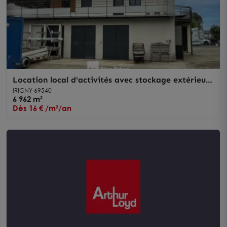
Location local d'activités avec stockage extérieur
à Irigny proche axes routiers
IRIGNY 69540
6 962 m²
Dès 16 € /m²/an