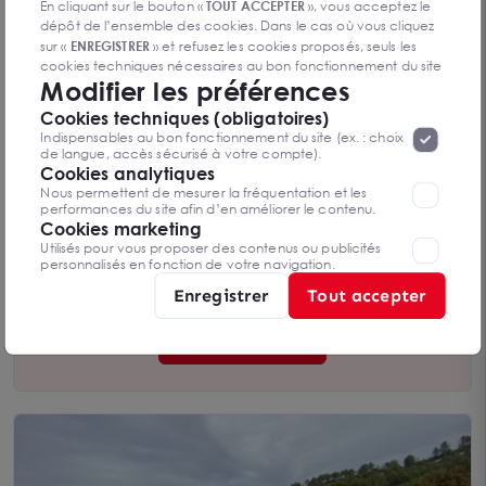
En cliquant sur le bouton «
TOUT ACCEPTER
», vous acceptez le
dépôt de l’ensemble des cookies. Dans le cas où vous cliquez
sur «
ENREGISTRER
» et refusez les cookies proposés, seuls les
cookies techniques nécessaires au bon fonctionnement du site
Modifier les préférences
seront déposés. Pour plus d’informations, vous pouvez consulter
«
Protection des données à caractère
la page
Cookies techniques (obligatoires)
personnel
».
Lorsque vous naviguez sur notre site internet, il
TERRAIN A LOUER
Indispensables au bon fonctionnement du site (ex. : choix
peut être amenée à déposer des cookies. Vous avez la
de langue, accès sécurisé à votre compte).
BOUC BEL AIR 13320
possibilité de désactiver les cookies, ces réglages ne seront
Cookies analytiques
1 200 m²
valables que sur le navigateur que vous utilisez actuellement
Nous permettent de mesurer la fréquentation et les
Dès 12 € /m²/an
performances du site afin d’en améliorer le contenu.
Cookies marketing
Utilisés pour vous proposer des contenus ou publicités
personnalisés en fonction de votre navigation.
Vous n’avez pas trouvé l’offre qui
Enregistrer
Tout accepter
vous convient ?
Contactez-nous