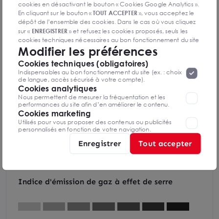
cookies en désactivant le bouton « Cookies Google Analytics ».
En cliquant sur le bouton «
TOUT ACCEPTER
», vous acceptez le
dépôt de l’ensemble des cookies. Dans le cas où vous cliquez
sur «
ENREGISTRER
» et refusez les cookies proposés, seuls les
cookies techniques nécessaires au bon fonctionnement du site
Modifier les préférences
seront déposés. Pour plus d’informations, vous pouvez consulter
«
Protection des données à caractère
la page
Cookies techniques (obligatoires)
personnel
».
Lorsque vous naviguez sur notre site internet, il
Indispensables au bon fonctionnement du site (ex. : choix
peut être amenée à déposer des cookies. Vous avez la
de langue, accès sécurisé à votre compte).
DPE & GES
possibilité de désactiver les cookies, ces réglages ne seront
Cookies analytiques
valables que sur le navigateur que vous utilisez actuellement
Diagnostic de performance énergétique
Nous permettent de mesurer la fréquentation et les
performances du site afin d’en améliorer le contenu.
Cookies marketing
Utilisés pour vous proposer des contenus ou publicités
personnalisés en fonction de votre navigation.
Enregistrer
Tout accepter
Diagnostics DPE en cours de réalisation
Indice d'émission de gaz à effet de serre