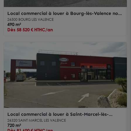
Local commercial à louer à Bourg-lès-Valence nord
visibilité optimale
26500 BOURG LES VALENCE
490 m²
Dès 58 520 € HTHC/an
Local commercial à louer à Saint-Marcel-lès-
Valence visibilité exceptionnelle
26320 SAINT MARCEL LES VALENCE
720 m²
Dès 81 600 € HTHC/an