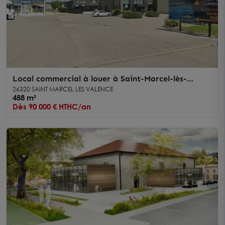
Local commercial à louer à Saint-Marcel-lès-
Valence, espace modulable, lumineux
26320 SAINT MARCEL LES VALENCE
488 m²
Dès 90 000 € HTHC/an