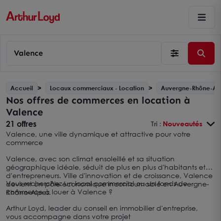
Valence
Accueil
Locaux commerciaux - Location
Auvergne-Rhône-Al
Nos offres de commerces en location à
Valence
21 offres
Tri :
Nouveautés
Valence, une ville dynamique et attractive pour votre
commerce
Valence, avec son climat ensoleillé et sa situation
géographique idéale, séduit de plus en plus d'habitants et
d'entrepreneurs. Ville d'innovation et de croissance, Valence
Vous recherchez un local commercial ou un fonds de
devient un pôle économique incontournable en Auvergne-
commerce à louer à Valence ?
Rhône-Alpes.
Arthur Loyd, leader du conseil en immobilier d'entreprise,
vous accompagne dans votre projet