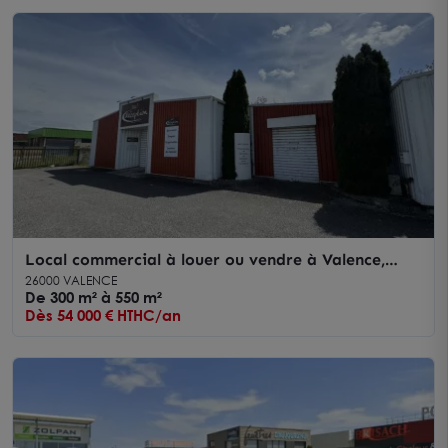
Local commercial à louer ou vendre à Valence,
divisible, à réhabiliter
26000 VALENCE
De 300 m² à 550 m²
Dès 54 000 € HTHC/an