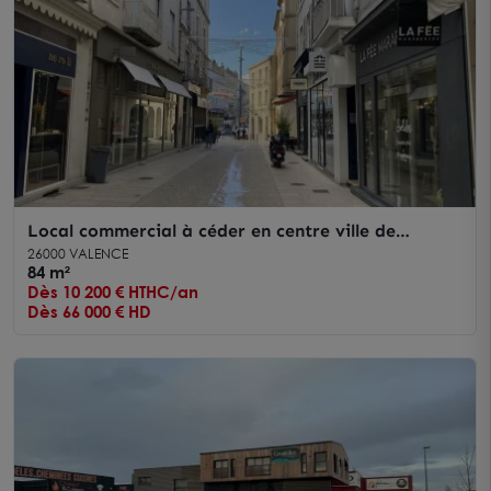
Local commercial à céder en centre ville de
Valence avec grande visibilité
26000 VALENCE
84 m²
Dès 10 200 € HTHC/an
Dès 66 000 € HD