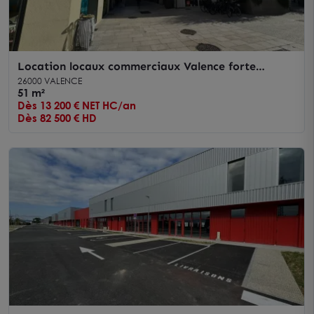
Location locaux commerciaux Valence forte
visibilité en centre-ville
26000 VALENCE
51 m²
Dès 13 200 € NET HC/an
Dès 82 500 € HD