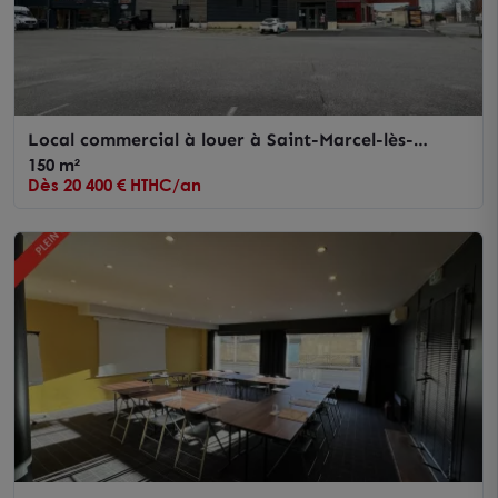
Local commercial à louer à Saint-Marcel-lès-
Valence, emplacement stratégique
150 m²
Dès 20 400 € HTHC/an