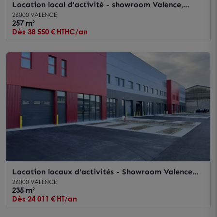
Location local d'activité - showroom Valence,
visibilité sur avenue
26000 VALENCE
257 m²
Dès 38 550 € HTHC/an
Location locaux d'activités - Showroom Valence
Sud - Nombreuses places de parking
26000 VALENCE
235 m²
Dès 24 011 € HT/an