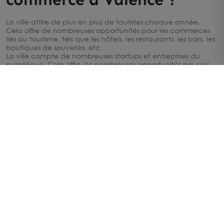
La ville attire de plus en plus de touristes chaque année.
Cela offre de nombreuses opportunités pour les commerces
Carte
liés au tourisme, tels que les hôtels, les restaurants, les bars, les
boutiques de souvenirs, etc.
La ville compte de nombreuses startups et entreprises du
numérique. Cela offre de nombreuses opportunités pour les
commerces liés à l'économie numérique, tels que les
boutiques de high-tech, les espaces de coworking.
La ville offre un cadre de vie agréable, un bassin d'emploi
dynamique, un tissu commercial dense et des aides et des
soutiens pour les entrepreneurs.
Autres type de transaction
Nos offres de commerces en location à Valence