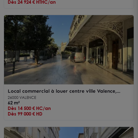
Dès 24 924 € HTHC/an
Local commercial à louer centre ville Valence,
visibilité optimale, mezzanine
26000 VALENCE
62 m²
Dès 14 500 € HC/an
Dès 99 000 € HD