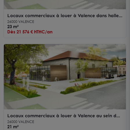
Locaux commerciaux à louer à Valence dans halle
gourmande emplacement dynamique
26000 VALENCE
23 m²
Dès 21 576 € HTHC/an
Locaux commerciaux à louer à Valence au sein des
nouvelles Halles Gourmandes
26000 VALENCE
21 m²