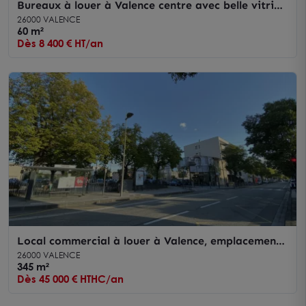
Bureaux à louer à Valence centre avec belle vitrine
et parkings privatifs
26000 VALENCE
60 m²
Dès 8 400 € HT/an
Local commercial à louer à Valence, emplacement
stratégique et belle visibilité
26000 VALENCE
345 m²
Dès 45 000 € HTHC/an