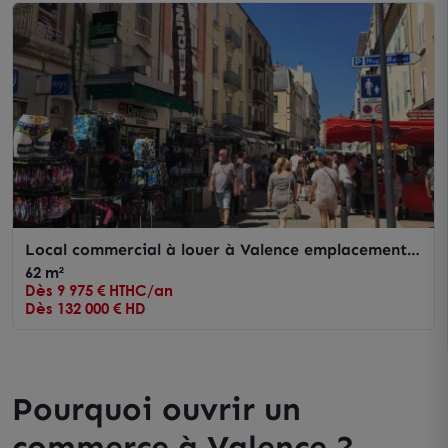
Local commercial à louer à Valence emplacement
premium avenue Victor Hugo
62 m²
Dès 9 975 € HTHC/an
Dès 132 000 € HD
Pourquoi ouvrir un
commerce à Valence ?