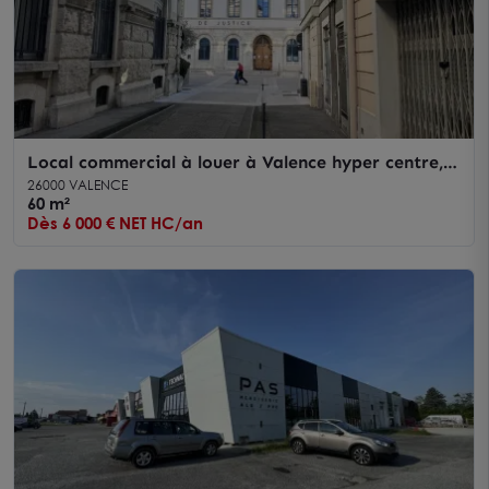
Local commercial à louer à Valence hyper centre,
visibilité vitrine
26000 VALENCE
60 m²
Dès 6 000 € NET HC/an