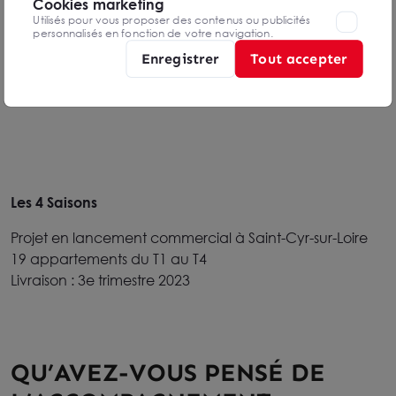
Cookies marketing
Utilisés pour vous proposer des contenus ou publicités
Domaine de la Chanterie
personnalisés en fonction de votre navigation.
Enregistrer
Tout accepter
Résidence dans un parc clos paysagé en retrait de la
rue de Chanterie
Les 4 Saisons
Projet en lancement commercial à Saint-Cyr-sur-Loire
19 appartements du T1 au T4
Livraison : 3e trimestre 2023
QU’AVEZ-VOUS PENSÉ DE