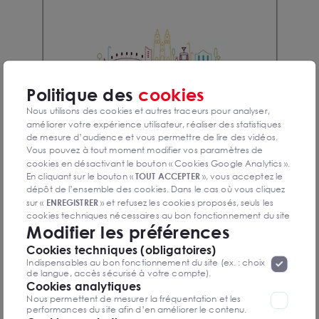
Politique des
cookies
Nous utilisons des cookies et autres traceurs pour analyser,
améliorer votre expérience utilisateur, réaliser des statistiques
de mesure d’audience et vous permettre de lire des vidéos.
Vous pouvez à tout moment modifier vos paramètres de
cookies en désactivant le bouton « Cookies Google Analytics ».
En cliquant sur le bouton «
TOUT ACCEPTER
», vous acceptez le
dépôt de l’ensemble des cookies. Dans le cas où vous cliquez
Confidence
sur «
ENREGISTRER
» et refusez les cookies proposés, seuls les
cookies techniques nécessaires au bon fonctionnement du site
Modifier les préférences
seront déposés. Pour plus d’informations, vous pouvez consulter
Résidence proposant 16 logements allant du T2 au T4
«
Protection des données à caractère
la page
Cookies techniques (obligatoires)
personnel
».
Lorsque vous naviguez sur notre site internet, il
Bel’Eden
Indispensables au bon fonctionnement du site (ex. : choix
peut être amenée à déposer des cookies. Vous avez la
de langue, accès sécurisé à votre compte).
possibilité de désactiver les cookies, ces réglages ne seront
Cookies analytiques
Résidence restaurée proposant 21 logements du T2 au
valables que sur le navigateur que vous utilisez actuellement
Nous permettent de mesurer la fréquentation et les
T4 avec jardin privatif
performances du site afin d’en améliorer le contenu.