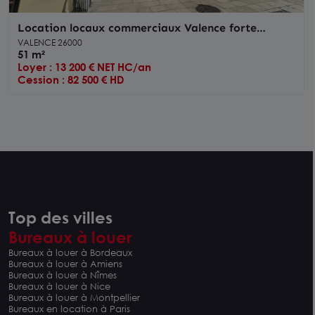
Location locaux commerciaux Valence forte
visibilité en centre-ville
VALENCE 26000
51 m²
Loyer : 13 200 € NET HC/an
Cession : 82 500 € HD
Top des villes
Bureaux à louer
Bureaux à louer à Bordeaux
Bureaux à louer à Amiens
Bureaux à louer à Nîmes
Bureaux à louer à Nice
Bureaux à louer à Montpellier
Bureaux en location à Paris