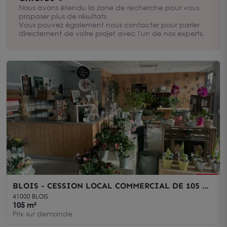
spécialisée dans l’immobilier pour les entreprises et les
Nous avons étendu la zone de recherche pour vous
professionnels Nous sommes à votre écoute au 02.54.74.08.88
proposer plus de résultats
pour vous aider dans votre recherche.
Vous pouvez également nous contacter pour parler
directement de votre projet avec l'un de nos experts.
BLOIS - CESSION LOCAL COMMERCIAL DE 105 M²
- BELLE VISIBILITE
41000 BLOIS
105 m²
Prix sur demande