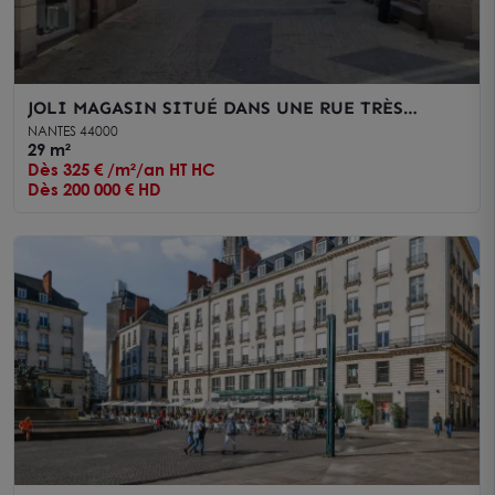
JOLI MAGASIN SITUÉ DANS UNE RUE TRÈS
COMMERÇANTE
NANTES 44000
29 m²
Dès 325 € /m²/an HT HC
Dès 200 000 € HD