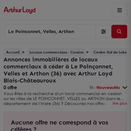
Le Poinconnet, Velles, Arthon
Accueil
Locaux commerciaux - Cession
Centre-Val de Loire
Annonces immobilières de locaux
commerciaux à céder à Le Poinçonnet,
Velles et Arthon (36) avec Arthur Loyd
Blois-Châteauroux
0 offre
Tri :
Nouveautés
Vous êtes à la recherche d'un local commercial en cession
sur les villes de LE POINCONNET, VELLES ou ARTHON dans le
département de l’Indre (36) ? Découvrez nos offres de
lire plus
commerces à céder sur ces villes avec Arthur Loyd Blois-
Châteauroux. Vous pouvez également élargir votre
recherche en consultant nos
annonces immobilières de
Aucune offre ne correspond à vos
locaux commerciaux à céder dans l'INDRE avec Arthur Loyd
Blois-Châteauroux
critères ?
. Nous sommes une agence immobilière