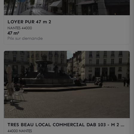
LOYER PUR 47 m 2
NANTES 44000
47 m²
Prix sur demande
TRES BEAU LOCAL COMMERCIAL DAB 103 - M 2 +
ETAGE DE 242 M 2
44000 NANTES