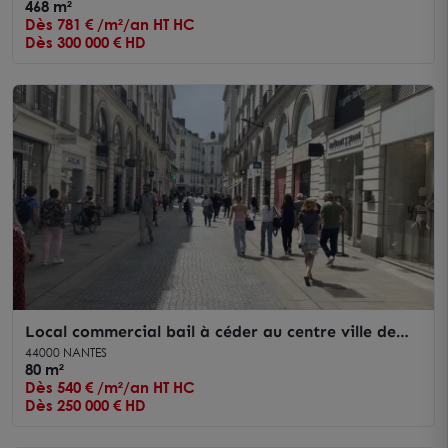
468 m²
Dès 781 € /m²/an HT HC
Dès 300 000 € HD
Local commercial bail à céder au centre ville de
Nantes avec forte visibilité
44000 NANTES
80 m²
Dès 540 € /m²/an HT HC
Dès 250 000 € HD