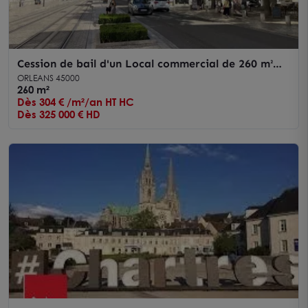
Cession de bail d'un Local commercial de 260 m²
dans l'hyper-centre d'Orléans.
ORLEANS 45000
260 m²
Dès 304 € /m²/an HT HC
Dès 325 000 € HD