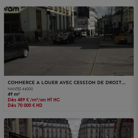
COMMERCE A LOUER AVEC CESSION DE DROIT
AU BAIL - NANTES
NANTES 44000
49 m²
Dès 489 € /m²/an HT HC
Dès 70 000 € HD