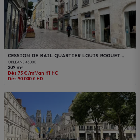
CESSION DE BAIL QUARTIER LOUIS ROGUET
EMPLACEMENT D'ANGLE
ORLEANS 45000
209 m²
Dès 75 € /m²/an HT HC
Dès 90 000 € HD