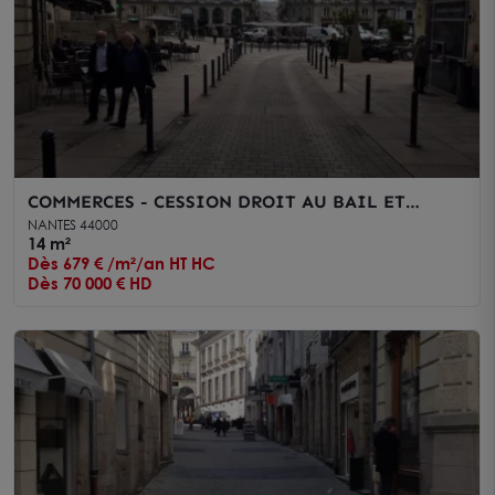
COMMERCES - CESSION DROIT AU BAIL ET
LOCATION - NANTES - RACINE
NANTES 44000
14 m²
Dès 679 € /m²/an HT HC
Dès 70 000 € HD