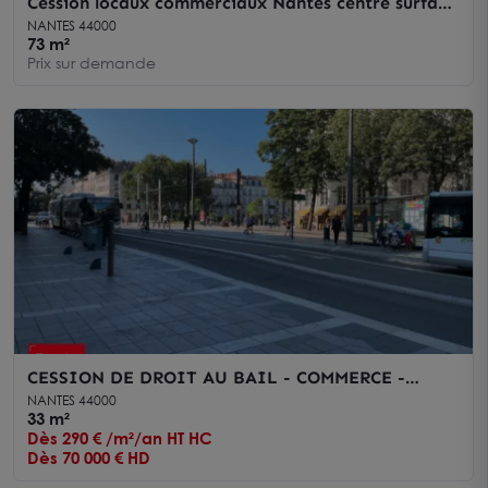
Cession locaux commerciaux Nantes centre surface
de vente et réserve
NANTES 44000
73 m²
Prix sur demande
CESSION DE DROIT AU BAIL - COMMERCE -
NANTES - CENTRE VILLE - 30M2
NANTES 44000
33 m²
Dès 290 € /m²/an HT HC
Dès 70 000 € HD