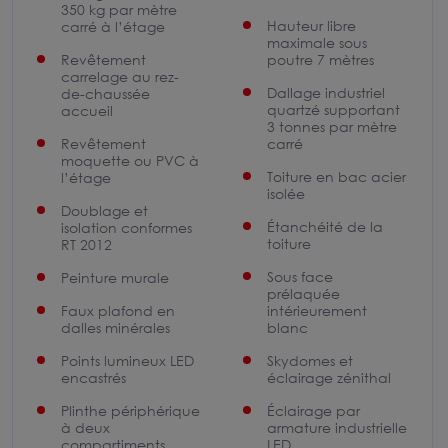
350 kg par mètre
Hauteur libre
carré à l’étage
maximale sous
Revêtement
poutre 7 mètres
carrelage au rez-
Dallage industriel
de-chaussée
quartzé supportant
accueil
3 tonnes par mètre
Revêtement
carré
moquette ou PVC à
Toiture en bac acier
l’étage
isolée
Doublage et
Étanchéité de la
isolation conformes
toiture
RT 2012
Sous face
Peinture murale
prélaquée
Faux plafond en
intérieurement
dalles minérales
blanc
Points lumineux LED
Skydomes et
encastrés
éclairage zénithal
Plinthe périphérique
Éclairage par
à deux
armature industrielle
compartiments
LED