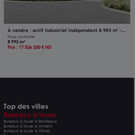
À vendre : actif industriel indépendant 8 993 m² -
site sécurisé, ICPE avec quais et grande hauteur
Nous contacter
8 993 m²
Prix : 17 536 350 € HD
Top des villes
Bureaux à louer
Bureaux à louer à Bordeaux
Bureaux à louer à Amiens
Bureaux à louer à Nîmes