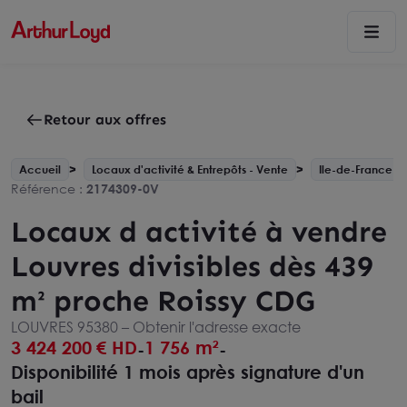
Retour aux offres
Accueil
Locaux d'activité & Entrepôts - Vente
Ile-de-France
Référence :
2174309-0V
Locaux d activité à vendre
Louvres divisibles dès 439
m² proche Roissy CDG
LOUVRES 95380 –
Obtenir l'adresse exacte
3 424 200
€ HD
1 756 m²
-
-
Disponibilité 1 mois après signature d'un
bail