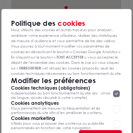
Politique des
cookies
Nous utilisons des cookies et autres traceurs pour analyser,
améliorer votre expérience utilisateur, réaliser des statistiques
de mesure d’audience et vous permettre de lire des vidéos.
Vous pouvez à tout moment modifier vos paramètres de
cookies en désactivant le bouton « Cookies Google Analytics ».
En cliquant sur le bouton «
TOUT ACCEPTER
», vous acceptez le
dépôt de l’ensemble des cookies. Dans le cas où vous cliquez
Autoroute A1
sur «
ENREGISTRER
» et refusez les cookies proposés, seuls les
cookies techniques nécessaires au bon fonctionnement du site
Modifier les préférences
seront déposés. Pour plus d’informations, vous pouvez consulter
N2
«
Protection des données à caractère
la page
Cookies techniques (obligatoires)
personnel
».
Lorsque vous naviguez sur notre site internet, il
Indispensables au bon fonctionnement du site (ex. : choix
Aéroport de Paris-Charles de Gaulle
peut être amenée à déposer des cookies. Vous avez la
de langue, accès sécurisé à votre compte).
possibilité de désactiver les cookies, ces réglages ne seront
Cookies analytiques
valables que sur le navigateur que vous utilisez actuellement
Nous permettent de mesurer la fréquentation et les
RER D Louvres
performances du site afin d’en améliorer le contenu.
Cookies marketing
Bus Ligne R5 Le Noyer à la Malice
Utilisés pour vous proposer des contenus ou publicités
personnalisés en fonction de votre navigation.