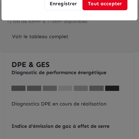
Enregistrer
Tout accepter
Toutes les surfaces disponibles
12 lots de 439m² à 1756m² disponibles
Voir le tableau complet
DPE & GES
Diagnostic de performance énergétique
Diagnostics DPE en cours de réalisation
Indice d'émission de gaz à effet de serre