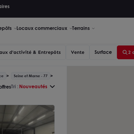
aires
repôts
Locaux commerciaux
Terrains
Surface
aux d'activité & Entrepôts
Vente
2 
ce
Seine et Marne - 77
Montereau Fault Yonne
Tri :
Nouveautés
offres