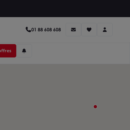
01 88 608 608
offres