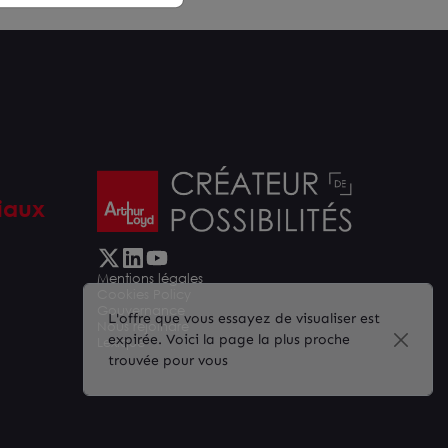
iaux
Mentions légales
Cookies Policy
Gouvernance
L'offre que vous essayez de visualiser est
Nous rejoindre
expirée. Voici la page la plus proche
Lexique
trouvée pour vous