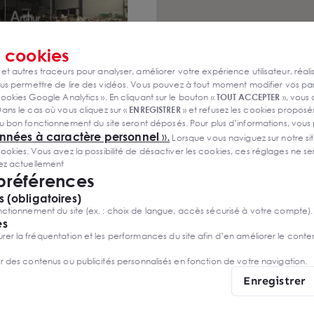
s
cookies
 et autres traceurs pour analyser, améliorer votre expérience utilisateur, réali
s permettre de lire des vidéos. Vous pouvez à tout moment modifier vos p
ookies Google Analytics ». En cliquant sur le bouton «
TOUT ACCEPTER
», vous
ESTISSEUR
ans le cas où vous cliquez sur «
ENREGISTRER
» et refusez les cookies proposés
SEINE 77130
u bon fonctionnement du site seront déposés. Pour plus d’informations, vous
onnées à caractère personnel
».
Lorsque vous naviguez sur notre site
00 € NET VENDEUR
ies. Vous avez la possibilité de désactiver les cookies, ces réglages ne ser
sez actuellement
 préférences
 (obligatoires)
ctionnement du site (ex. : choix de langue, accès sécurisé à votre compte).
es
r la fréquentation et les performances du site afin d’en améliorer le conte
nsaction
er des contenus ou publicités personnalisés en fonction de votre navigation.
epôts à louer à Montereau-
Enregistrer