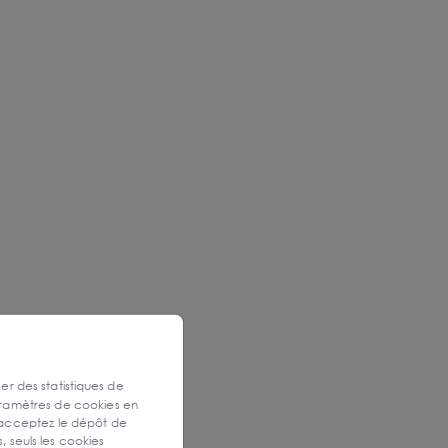
ser des statistiques de
aramètres de cookies en
 acceptez le dépôt de
, seuls les cookies