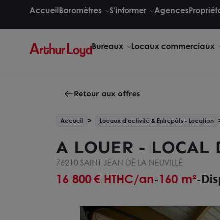
Accueil
Baromètres
S'informer
Agences
Propriét
Bureaux
Locaux commerciaux
Retour aux offres
Accueil
Locaux d'activité & Entrepôts - Location
A LOUER - LOCAL 
76210 SAINT JEAN DE LA NEUVILLE
16 800
€ HTHC/an
160 m²
Dis
-
-