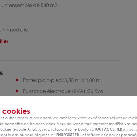
rme un ensemble de 840 m2.
té immédiate.
ller
s
Portes plain-pied :3,50 ml x 4,00 ml
Puissance électrique (KVA) :36 Kva
Rez-de-chaussée
s
cookies
Sanitaires privés
 et autres traceurs pour analyser, améliorer votre expérience utilisateur, réali
Site clos
s permettre de lire des vidéos. Vous pouvez à tout moment modifier vos p
ookies Google Analytics ». En cliquant sur le bouton «
TOUT ACCEPTER
», vous
Terrain bitumé
ans le cas où vous cliquez sur «
ENREGISTRER
» et refusez les cookies proposés