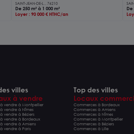
ENSEMBLE IMMOBILIER NEUF 1 000 m2
SU
SAINT-JEAN-DE-L... 76210
SAIN
SUR ZONE EN DÉVELOPPEMENT
De 250 m² à 1 000 m²
ZO
De 
CROISSANT
Loyer : 90 000 € HTHC/an
Loy
es villes
Top des villes
aux à vendre
Locaux commerc
à vendre à Montpellier
Commerces à Bordeaux
 à vendre à Nîmes
Commerces à Amiens
à vendre à Béziers
Commerces à Nîmes
 à vendre à Bordeaux
Commerces à Montpellier
 à vendre à Amiens
Commerces à Béziers
à vendre à Paris
Commerces à Lille