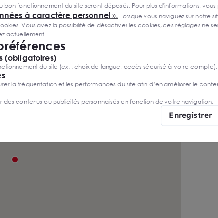
u bon fonctionnement du site seront déposés. Pour plus d’informations, vous
Type de charpente :Bois laméllé collé
onnées à caractère personnel
».
Lorsque vous naviguez sur notre site
ies. Vous avez la possibilité de désactiver les cookies, ces réglages ne ser
sez actuellement
 préférences
 (obligatoires)
ctionnement du site (ex. : choix de langue, accès sécurisé à votre compte).
es
r la fréquentation et les performances du site afin d’en améliorer le conte
er des contenus ou publicités personnalisés en fonction de votre navigation.
Enregistrer