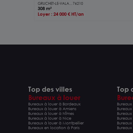
D'ACTIVITÉ DE 308 M2
GRUCHET-LE-VALA... 76210
308 m²
Loyer : 24 000 € HT/an
Top des villes
Top d
Bureaux à louer
Bure
Bureaux à louer à Bordeaux
Bureaux 
Bureaux à louer à Amiens
Bureaux
Bureaux à louer à Nîmes
Bureaux 
Bureaux à louer à Nice
Bureaux
Bureaux à louer à Montpellier
Bureaux
Bureaux en location à Paris
Bureaux 