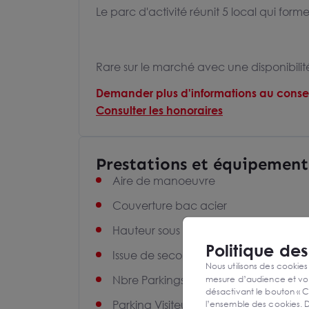
Le parc d'activité réunit 5 local qui fo
Rare sur le marché avec une disponibili
Demander plus d'informations au consei
Consulter les honoraires
Prestations et équipement
Aire de manoeuvre
Couverture bac acier
Hauteur sous ferme :4,50 ml
Politique de
Issue de secours
Nous utilisons des cookies
Nbre Parkings extérieurs privatifs :2
mesure d’audience et vou
désactivant le bouton « C
Parking Visiteur
l’ensemble des cookies. D