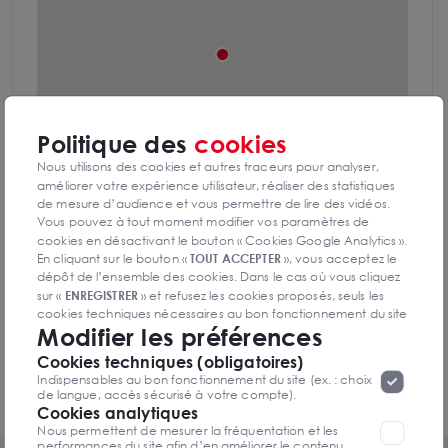
Politique des
cookies
Nous utilisons des cookies et autres traceurs pour analyser,
améliorer votre expérience utilisateur, réaliser des statistiques
de mesure d’audience et vous permettre de lire des vidéos.
Vous pouvez à tout moment modifier vos paramètres de
cookies en désactivant le bouton « Cookies Google Analytics ».
Autoroutes A15, A86
En cliquant sur le bouton «
TOUT ACCEPTER
», vous acceptez le
dépôt de l’ensemble des cookies. Dans le cas où vous cliquez
sur «
ENREGISTRER
» et refusez les cookies proposés, seuls les
Bus Les Perriers lignes 5, 25, 26
cookies techniques nécessaires au bon fonctionnement du site
Modifier les préférences
seront déposés. Pour plus d’informations, vous pouvez consulter
Bus Trembleaux ligne 30-05
«
Protection des données à caractère
la page
Cookies techniques (obligatoires)
personnel
».
Lorsque vous naviguez sur notre site internet, il
Indispensables au bon fonctionnement du site (ex. : choix
peut être amenée à déposer des cookies. Vous avez la
de langue, accès sécurisé à votre compte).
Borne de recharge Howdens Sartrouville
possibilité de désactiver les cookies, ces réglages ne seront
Cookies analytiques
valables que sur le navigateur que vous utilisez actuellement
Nous permettent de mesurer la fréquentation et les
performances du site afin d’en améliorer le contenu.