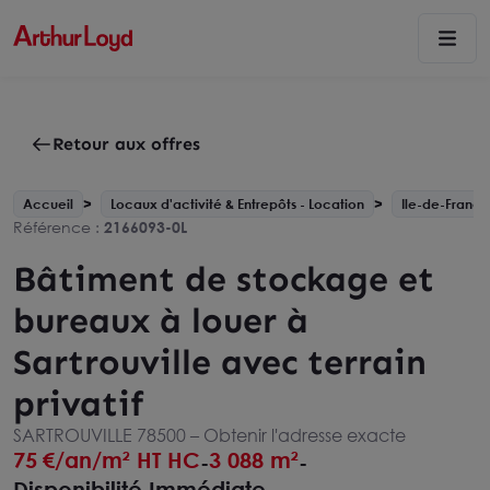
Retour aux offres
Accueil
Locaux d'activité & Entrepôts - Location
Ile-de-France
Référence :
2166093-0L
Bâtiment de stockage et
bureaux à louer à
Sartrouville avec terrain
privatif
SARTROUVILLE 78500 –
Obtenir l'adresse exacte
75
€/an/m² HT HC
3 088 m²
-
-
Disponibilité Immédiate