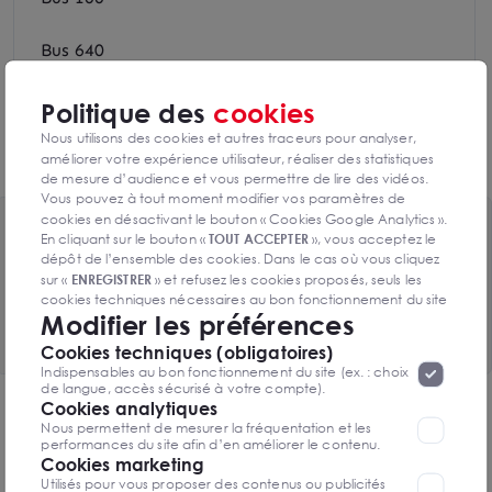
Bus 640
Bus TVF 20
Politique des
cookies
Nous utilisons des cookies et autres traceurs pour analyser,
Bus 9518
améliorer votre expérience utilisateur, réaliser des statistiques
de mesure d’audience et vous permettre de lire des vidéos.
Vous pouvez à tout moment modifier vos paramètres de
cookies en désactivant le bouton « Cookies Google Analytics ».
Toutes les surfaces disponibles
En cliquant sur le bouton «
TOUT ACCEPTER
», vous acceptez le
dépôt de l’ensemble des cookies. Dans le cas où vous cliquez
5 lots de 19278m² disponibles
sur «
ENREGISTRER
» et refusez les cookies proposés, seuls les
cookies techniques nécessaires au bon fonctionnement du site
Modifier les préférences
Voir le tableau complet
seront déposés. Pour plus d’informations, vous pouvez consulter
«
Protection des données à caractère
la page
Cookies techniques (obligatoires)
personnel
».
Lorsque vous naviguez sur notre site internet, il
Indispensables au bon fonctionnement du site (ex. : choix
peut être amenée à déposer des cookies. Vous avez la
de langue, accès sécurisé à votre compte).
possibilité de désactiver les cookies, ces réglages ne seront
Cookies analytiques
DPE & GES
valables que sur le navigateur que vous utilisez actuellement
Nous permettent de mesurer la fréquentation et les
performances du site afin d’en améliorer le contenu.
Diagnostic de performance énergétique
Cookies marketing
Utilisés pour vous proposer des contenus ou publicités