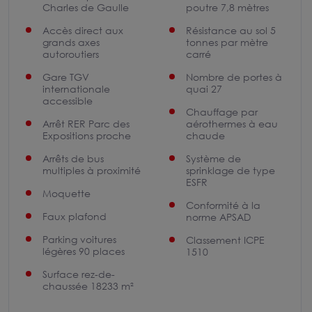
Charles de Gaulle
poutre 7,8 mètres
Accès direct aux
Résistance au sol 5
grands axes
tonnes par mètre
autoroutiers
carré
Gare TGV
Nombre de portes à
internationale
quai 27
accessible
Chauffage par
Arrêt RER Parc des
aérothermes à eau
Expositions proche
chaude
Arrêts de bus
Système de
multiples à proximité
sprinklage de type
ESFR
Moquette
Conformité à la
Faux plafond
norme APSAD
Parking voitures
Classement ICPE
légères 90 places
1510
Surface rez-de-
chaussée 18233 m²