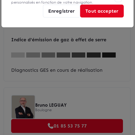
personnalisés en fonction de votre navigation.
Enregistrer
Tout accepter
Diagnostics DPE en cours de réalisation
Indice d'émission de gaz à effet de serre
Diagnostics GES en cours de réalisation
Bruno LEGUAY
Boulogne
01 85 53 75 77