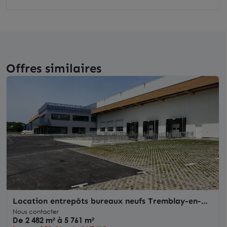
Offres similaires
Location entrepôts bureaux neufs Tremblay-en-
France accès Paris Nord 2
Nous contacter
De 2 482 m² à 5 761 m²