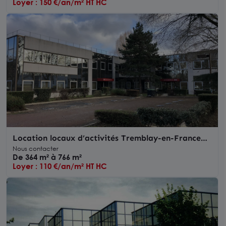
Loyer : 150 €/an/m² HT HC
Location locaux d’activités Tremblay-en-France
accès direct Roissy CDG
Nous contacter
De 364 m² à 766 m²
Loyer : 110 €/an/m² HT HC