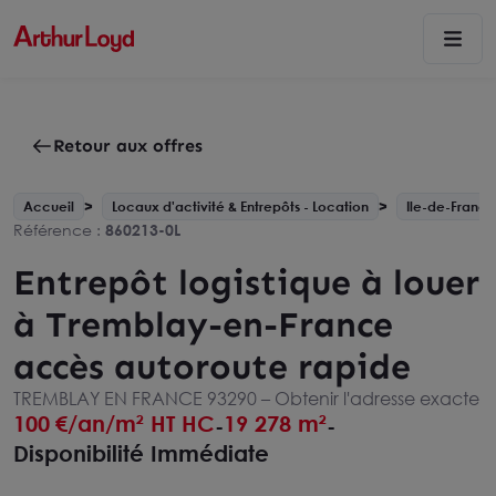
Retour aux offres
Accueil
Locaux d'activité & Entrepôts - Location
Ile-de-France
Référence :
860213-0L
Entrepôt logistique à louer
à Tremblay-en-France
accès autoroute rapide
TREMBLAY EN FRANCE 93290 –
Obtenir l'adresse exacte
100
€/an/m² HT HC
19 278 m²
-
-
Disponibilité Immédiate