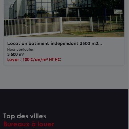
Location bâtiment indépendant 3500 m2
Tremblay-en-France visibilité A104
Nous contacter
3 500 m²
Loyer : 100 €/an/m² HT HC
Top des villes
Bureaux à louer