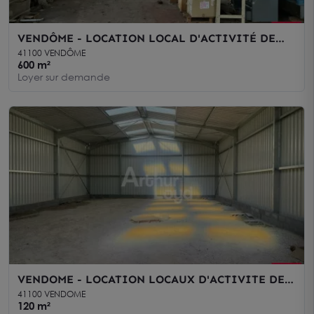
VENDÔME - LOCATION LOCAL D'ACTIVITÉ DE
600 M²
41100 VENDÔME
600 m²
Loyer sur demande
VENDOME - LOCATION LOCAUX D'ACTIVITE DE
120 - 2x200 - 300 M² - ZI
41100 VENDOME
120 m²