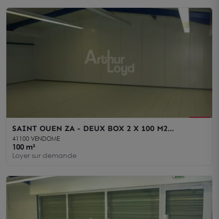
SAINT OUEN ZA - DEUX BOX 2 X 100 M2
STOCKAGE A LOUER - PROCHE VENDOME
41100 VENDOME
100 m²
Loyer sur demande