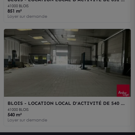
- ZONE INDUSTRIELLE NORD
41000 BLOIS
851 m²
Loyer sur demande
BLOIS - LOCATION LOCAL D'ACTIVITÉ DE 540 M²
- ZI NORD
41000 BLOIS
540 m²
Loyer sur demande