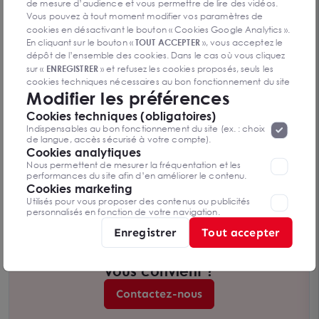
de mesure d’audience et vous permettre de lire des vidéos.
Vous pouvez à tout moment modifier vos paramètres de
cookies en désactivant le bouton « Cookies Google Analytics ».
En cliquant sur le bouton «
TOUT ACCEPTER
», vous acceptez le
dépôt de l’ensemble des cookies. Dans le cas où vous cliquez
sur «
ENREGISTRER
» et refusez les cookies proposés, seuls les
cookies techniques nécessaires au bon fonctionnement du site
Modifier les préférences
seront déposés. Pour plus d’informations, vous pouvez consulter
«
Protection des données à caractère
la page
Cookies techniques (obligatoires)
personnel
».
Lorsque vous naviguez sur notre site internet, il
Indispensables au bon fonctionnement du site (ex. : choix
peut être amenée à déposer des cookies. Vous avez la
de langue, accès sécurisé à votre compte).
possibilité de désactiver les cookies, ces réglages ne seront
Cookies analytiques
VILLEBAROU - LOCATION LOCAL D'ACTIVITE DE
valables que sur le navigateur que vous utilisez actuellement
Nous permettent de mesurer la fréquentation et les
400 M²
41000 VILLEBAROU
performances du site afin d’en améliorer le contenu.
400 m²
Cookies marketing
Loyer sur demande
Utilisés pour vous proposer des contenus ou publicités
personnalisés en fonction de votre navigation.
Enregistrer
Tout accepter
Vous n’avez pas trouvé l’offre qui
vous convient ?
Contactez-nous