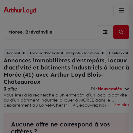
Moree, Brévainville
Accueil
Locaux d'activité & Entrepôts - Location
Centre-Val de
Annonces immobilières d'entrepôts, locaux
d'activité et bâtiments industriels à louer à
Morée (41) avec Arthur Loyd Blois-
Châteauroux
0 offre
Tri :
Nouveautés
Vous êtes à la recherche d'un entrepôt, d'un local d'activité
ou d'un bâtiment industriel à louer à MOREE dans le
département du Loir-et-Cher (41) ? Découvrez nos offres
lire plus
d'entrepôts et locaux d'activité à louer sur cette ville avec
Arthur Loyd Blois-Châteauroux. Vous pouvez également
élargir votre recherche en consultant nos
annonces
Aucune offre ne correspond à vos
immobilières d'entrepôts, usines et locaux d'activité à louer
dans le LOIR-ET-CHER avec Arthur Loyd Blois-Châteauroux
critères ?
.