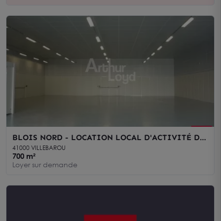
BLOIS NORD - LOCATION LOCAL D'ACTIVITÉ DE
700 M² - ACCÈS POIDS LOURDS
41000 VILLEBAROU
700 m²
Loyer sur demande