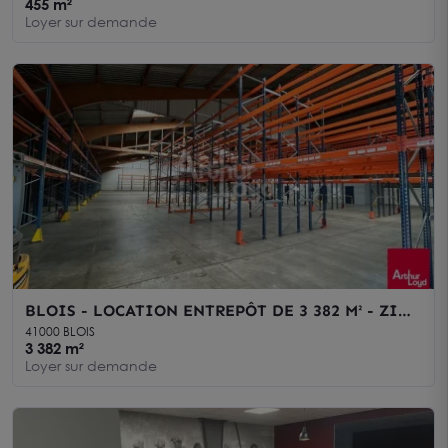
455 m²
Loyer sur demande
BLOIS - LOCATION ENTREPÔT DE 3 382 M² - ZI
NORD
41000 BLOIS
3 382 m²
Loyer sur demande