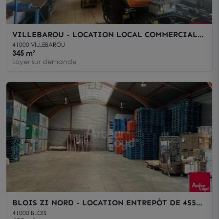
VILLEBAROU - LOCATION LOCAL COMMERCIAL
DE 345 M² - ZONE INDUSTRIELLE
41000 VILLEBAROU
345 m²
Loyer sur demande
BLOIS ZI NORD - LOCATION ENTREPÔT DE 455
M²
41000 BLOIS