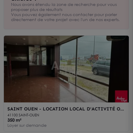
Nous sommes une agence immobilière spécialisée dans
Nous avons étendu la zone de recherche pour vous
l’immobilier pour les entreprises et les professionnels Nous
proposer plus de résultats
sommes à votre écoute au 02.54.74.08.88 pour vous aider
Vous pouvez également nous contacter pour parler
dans votre recherche.
directement de votre projet avec l'un de nos experts.
SAINT OUEN - LOCATION LOCAL D'ACTIVITÉ OU
COMMERCIAL DE 350 M² - EXCELLENTE
41100 SAINT-OUEN
VISIBILITÉ
350 m²
Loyer sur demande