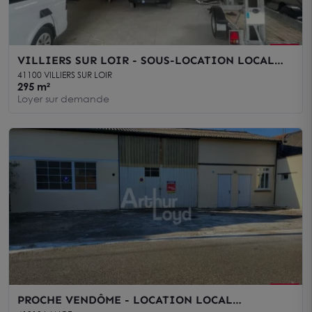
VILLIERS SUR LOIR - SOUS-LOCATION LOCAL
D'ACTIVITÉ DE 295 M²
41100 VILLIERS SUR LOIR
295 m²
Loyer sur demande
PROCHE VENDÔME - LOCATION LOCAL