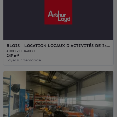
BLOIS - LOCATION LOCAUX D'ACTIVITÉS DE 249
- 294 ET 354 M² - PARC D'ACTIVITES BLOIS
41000 VILLEBAROU
NORD-VILLEBAROU
249 m²
Loyer sur demande