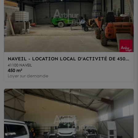
NAVEIL - LOCATION LOCAL D'ACTIVITÉ DE 450
M² - ZONE D'ACTIVITÉS
41100 NAVEIL
450 m²
Loyer sur demande