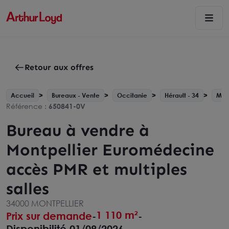
Retour aux offres
Accueil
Bureaux - Vente
Occitanie
Hérault - 34
Mont
Référence :
650841-0V
Bureau à vendre à
Montpellier Euromédecine
accès PMR et multiples
salles
34000 MONTPELLIER
1 110 m²
Prix sur demande
-
-
Disponibilité 01/09/2026