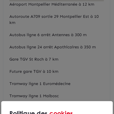
Aéroport Montpellier Méditerranée à 12 km
Autoroute A709 sortie 29 Montpellier Est à 10
km
Autobus ligne 6 arrêt Antennes à 300 m
Autobus ligne 24 arrêt Apothicaires à 350 m
Gare TGV St Roch à 7 km
Future gare TGV à 10 km
Tramway ligne 1 Euromédecine
Tramway ligne 1 Malbosc
Politique des
cookies