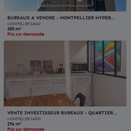
BUREAUX A VENDRE - MONTPELLIER HYPER
CENTRE - PROCHE TRAMWAY
MONTPELLIER 34000
350 m²
Prix sur demande
VENTE INVESTISSEUR BUREAUX - QUARTIER
PEYROU - MONTPELLIER
MONTPELLIER 34000
296 m²
Prix sur demande