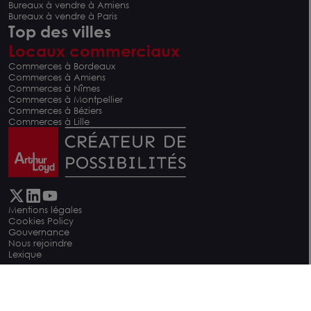
Bureaux à vendre à Amiens
Bureaux à vendre à Paris
Top des villes
Locaux commerciaux
Commerces à Bordeaux
Commerces à Amiens
Commerces à Nîmes
Commerces à Montpellier
Commerces à Béziers
Commerces à Lille
Mentions légales
Cookies Policy
Gouvernance
Nous rejoindre
Lexique