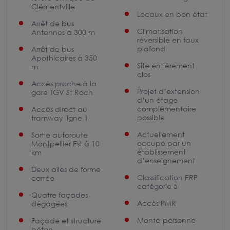
Clémentville
Locaux en bon état
Arrêt de bus
Climatisation
Antennes à 300 m
réversible en faux
plafond
Arrêt de bus
Apothicaires à 350
Site entièrement
m
clos
Accès proche à la
Projet d’extension
gare TGV St Roch
d’un étage
complémentaire
Accès direct au
possible
tramway ligne 1
Actuellement
Sortie autoroute
occupé par un
Montpellier Est à 10
établissement
km
d’enseignement
Deux ailes de forme
Classification ERP
carrée
catégorie 5
Quatre façades
Accès PMR
dégagées
Monte-personne
Façade et structure
béton