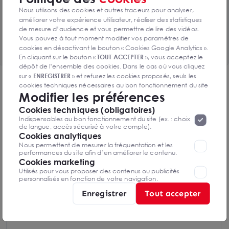
Toutes les surfaces disponibles
Nous utilisons des cookies et autres traceurs pour analyser,
3 lots de 1110m² disponibles
améliorer votre expérience utilisateur, réaliser des statistiques
de mesure d’audience et vous permettre de lire des vidéos.
Vous pouvez à tout moment modifier vos paramètres de
Voir le tableau complet
cookies en désactivant le bouton « Cookies Google Analytics ».
En cliquant sur le bouton «
TOUT ACCEPTER
», vous acceptez le
dépôt de l’ensemble des cookies. Dans le cas où vous cliquez
sur «
ENREGISTRER
» et refusez les cookies proposés, seuls les
DPE & GES
cookies techniques nécessaires au bon fonctionnement du site
Modifier les préférences
seront déposés. Pour plus d’informations, vous pouvez consulter
Diagnostic de performance énergétique
«
Protection des données à caractère
la page
Cookies techniques (obligatoires)
personnel
».
Lorsque vous naviguez sur notre site internet, il
Indispensables au bon fonctionnement du site (ex. : choix
peut être amenée à déposer des cookies. Vous avez la
de langue, accès sécurisé à votre compte).
possibilité de désactiver les cookies, ces réglages ne seront
Cookies analytiques
valables que sur le navigateur que vous utilisez actuellement
Nous permettent de mesurer la fréquentation et les
Diagnostics DPE en cours de réalisation
performances du site afin d’en améliorer le contenu.
Cookies marketing
Utilisés pour vous proposer des contenus ou publicités
personnalisés en fonction de votre navigation.
Indice d'émission de gaz à effet de serre
Enregistrer
Tout accepter