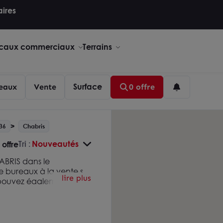
aires
caux commerciaux
Terrains
Surface
eaux
Vente
0 offre
 36
Chabris
Tri :
Nouveautés
 offre
ABRIS dans le
e bureaux à la vente sur
lire plus
s pouvez également
mmobilières de
ois-Châteauroux
. Nous
mobilier pour les
 écoute au