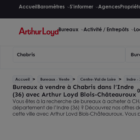
Accueil
Baromètres
S'informer
Agences
Propriét
Bureaux
Activité / Entrepôts
Lo
Chabris
Bur
Accueil
Bureaux - Vente
Centre-Val de Loire
Indre -
Bureaux à vendre à Chabris dans l’Indre
0
(36) avec Arthur Loyd Blois-Châteauroux
Vous êtes à la recherche de bureaux à acheter à CH
département de l’Indre (36) ? Découvrez nos offres d
cette ville avec Arthur Loyd Blois-Châteauroux. Vou
élargir votre recherche en consultant nos
annonces i
bureaux à vendre dans l'INDRE avec Arthur Loyd Bl
sommes une agence immobilière spécialisée dans l’im
entreprises et les professionnels Nous sommes à votre