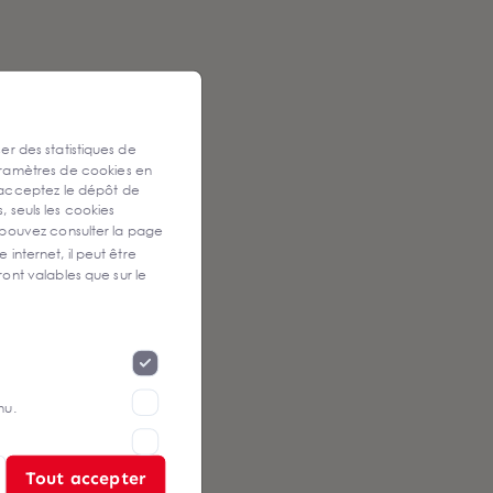
ser des statistiques de
aramètres de cookies en
 acceptez le dépôt de
, seuls les cookies
 pouvez consulter la page
 internet, il peut être
ont valables que sur le
nu.
Tout accepter