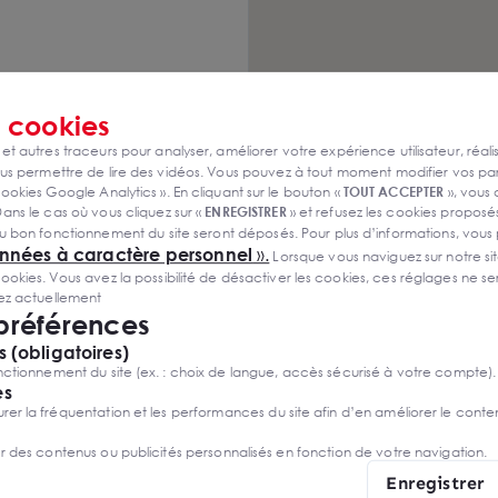
s
cookies
 et autres traceurs pour analyser, améliorer votre expérience utilisateur, réali
s permettre de lire des vidéos. Vous pouvez à tout moment modifier vos p
ookies Google Analytics ». En cliquant sur le bouton «
TOUT ACCEPTER
», vous
ans le cas où vous cliquez sur «
ENREGISTRER
» et refusez les cookies proposés
u bon fonctionnement du site seront déposés. Pour plus d’informations, vous
onnées à caractère personnel
».
Lorsque vous naviguez sur notre site
tères ?
ies. Vous avez la possibilité de désactiver les cookies, ces réglages ne ser
e des offres
sez actuellement
 préférences
 (obligatoires)
ctionnement du site (ex. : choix de langue, accès sécurisé à votre compte).
es
r la fréquentation et les performances du site afin d’en améliorer le conte
er des contenus ou publicités personnalisés en fonction de votre navigation.
Enregistrer