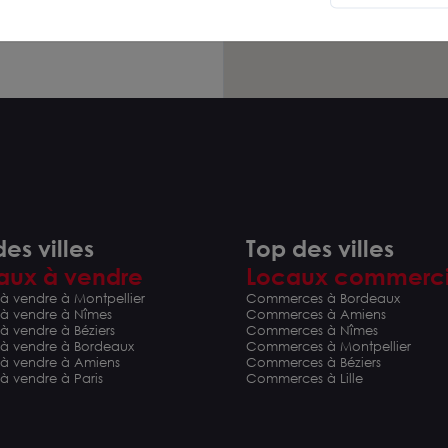
es villes
Top des villes
aux à vendre
Locaux commerc
à vendre à Montpellier
Commerces à Bordeaux
 à vendre à Nîmes
Commerces à Amiens
à vendre à Béziers
Commerces à Nîmes
 à vendre à Bordeaux
Commerces à Montpellier
 à vendre à Amiens
Commerces à Béziers
à vendre à Paris
Commerces à Lille