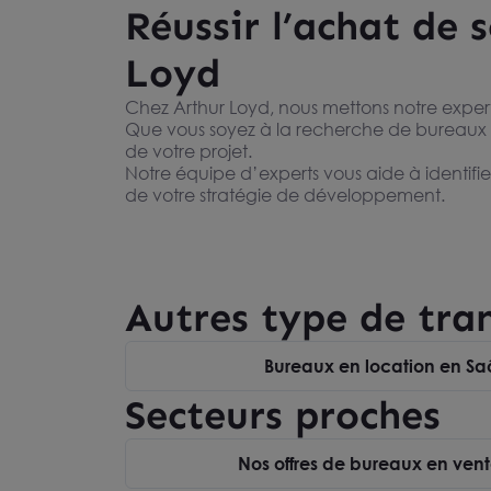
Réussir l’achat de
Loyd
Chez Arthur Loyd, nous mettons notre exper
Que vous soyez à la recherche de bureaux
de votre projet.
Notre équipe d’experts vous aide à identifie
de votre stratégie de développement.
Ecuisses - Proximité Immédiate
A LOUER Ch
RCEA - Bureaux 1 200 m² à
Bureaux de 
71210 ÉCUISSES
71880 CHATEN
vendre
1 200 m²
95 m²
Prix sur d
Dès 1 650 000 € HD
Autres type de tra
Bureaux en location en Sa
Secteurs proches
Nos offres de bureaux en ven
Vous n’