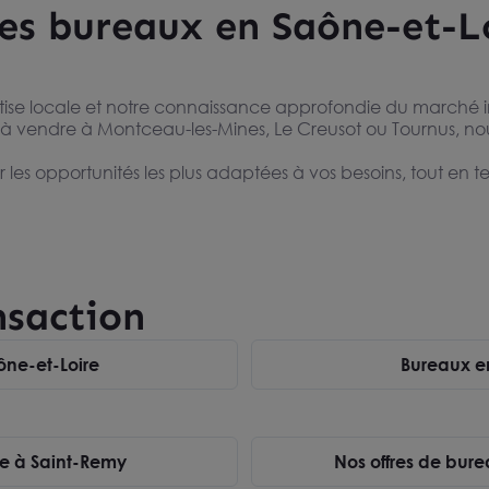
 ses bureaux en Saône-et-L
tise locale et notre connaissance approfondie du marché im
 à vendre à Montceau-les-Mines, Le Creusot ou Tournus,
r les opportunités les plus adaptées à vos besoins, tout en 
âtenoy le Royal
95 m² à louer
OY LE ROYAL
emande
nsaction
ône-et-Loire
Bureaux e
te à Saint-Remy
Nos offres de bur
avez pas trouvé