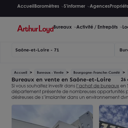
Accueil
Baromètres
S'informer
Agences
Propriét
Bureaux
Activité / Entrepôts
Lo
Saône-et-Loire - 71
Bur
Accueil
Bureaux - Vente
Bourgogne-Franche-Comté
Bureaux en vente en Saône-et-Loire
26 
Si vous souhaitez investir dans
l’achat de bureaux
en 
département présente de nombreuses opportunités pou
désireuses de s’implanter dans un environnement dyn
accessibilité et qualité de vie. À travers ses différentes 
propose un cadre favorable au développement de vot