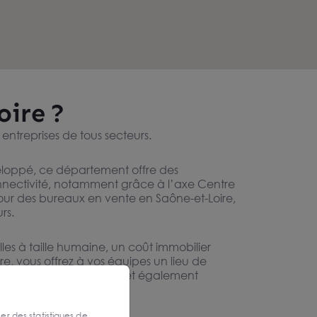
oire ?
entreprises de tous secteurs.
eloppé, ce département offre des
connectivité, notamment grâce à l’axe Centre
pour des bureaux en vente en Saône-et-Loire,
rs.
illes à taille humaine, un coût immobilier
e, vous offrez à vos équipes un lieu de
 contexte favorable permet également
ser des statistiques de