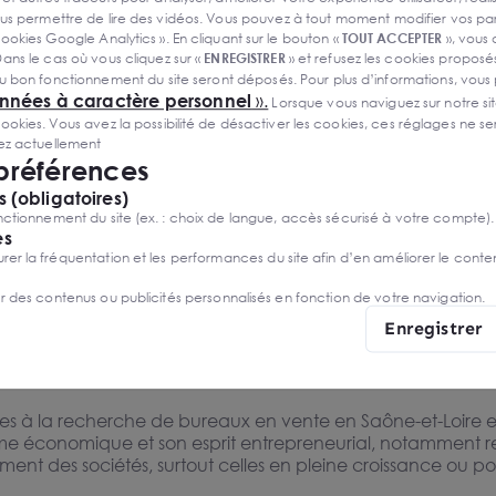
e-et-Loire se renforce grâce à la présence de nombreuses z
s permettre de lire des vidéos. Vous pouvez à tout moment modifier vos p
€ HD F.A.I
gistiques et de services. Ces zones stimulent les synergies en
ookies Google Analytics ». En cliquant sur le bouton «
TOUT ACCEPTER
», vous
ue et collaboratif.
ans le cas où vous cliquez sur «
ENREGISTRER
» et refusez les cookies proposés
u bon fonctionnement du site seront déposés. Pour plus d’informations, vous
eaux à vendre en Saône-et
onnées à caractère personnel
».
Lorsque vous naviguez sur notre site
ies. Vous avez la possibilité de désactiver les cookies, ces réglages ne ser
sez actuellement
tégiques pour l’acquisition de bureaux, chacune ayant ses pa
 préférences
 (obligatoires)
rt potentiel économique et sa situation géographique privil
ctionnement du site (ex. : choix de langue, accès sécurisé à votre compte).
 offre une excellente accessibilité, facilitant les déplace
es
t de bureaux en Saône-et-Loire, alliant dynamisme local et c
r la fréquentation et les performances du site afin d’en améliorer le conte
er des contenus ou publicités personnalisés en fonction de votre navigation.
eter des bureaux en Saône-et-Loire, reconnue pour son fort
tégique et son infrastructure développée en font un choix i
Enregistrer
nt d’un tissu économique en plein essor. La zone d’activité
 Proximité Immédiate
aux 1 200 m² à louer
1 200 m²
emande
rises à la recherche de bureaux en vente en Saône-et-Loire
isme économique et son esprit entrepreneurial, notammen
nt des sociétés, surtout celles en pleine croissance ou por