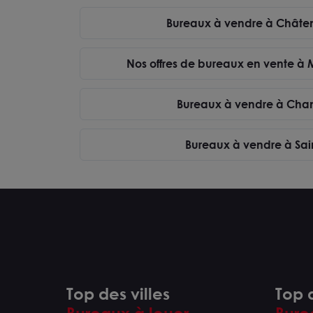
l’offre 
Bureaux à vendre à Châte
Co
Nos offres de bureaux en vente à
Saint Vallier - Bureaux 750 m² à
louer
71230 SAINT-VALLIER
367 m²
Bureaux à vendre à Cha
Dès 450 000 € HD
Bureaux à vendre à Sain
Top des villes
Top d