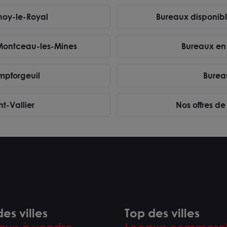
qui vous convient
?
noy-le-Royal
Bureaux disponib
ntactez-nous
 Montceau-les-Mines
Bureaux en
mpforgeuil
Burea
t-Vallier
Nos offres d
es villes
Top des villes