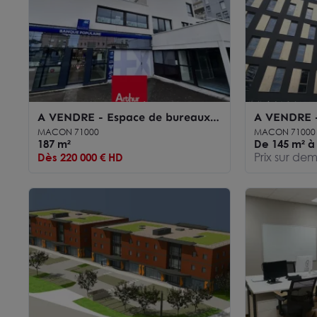
A VENDRE - Espace de bureaux
A VENDRE 
191 m2 - MACON CENTRE VILLE
PROCHE CE
MACON 71000
MACON 71000
187 m²
bureaux neu
De 145 m² à 
Prix sur d
Dès 220 000 € HD
normes env
balcons.