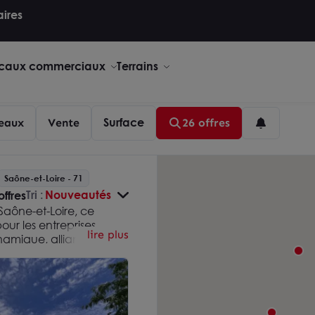
aires
caux commerciaux
Terrains
Surface
eaux
Vente
26 offres
Saône-et-Loire - 71
Tri :
Nouveautés
offres
Saône-et-Loire, ce
r les entreprises
lire plus
amique, alliant
villes, la Saône-et-Loire
re entreprise.