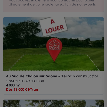
Vous pouvez également nous contacter pour parler
directement de votre projet avec l'un de nos experts.
Au Sud de Chalon sur Saône - Terrain constructible
de 4 000 m² dans zone d'activité
SENNECEY LE GRAND 71240
4 000 m²
Dès 96 000 € HT/an