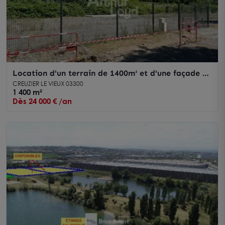
Location d'un terrain de 1400m² et d'une façade de
63 mètres ,clôturée
CREUZIER LE VIEUX 03300
1 400 m²
Dès 24 000 € /an