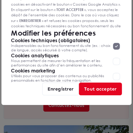
cookies en désactivant le bouton « Cookies Google Analytics ».
En cliquant sur le bouton «
TOUT ACCEPTER
», vous acceptez le
dépôt de l’ensemble des cookies. Dans le cas où vous cliquez
sur «
ENREGISTRER
» et refusez les cookies proposés, seuls les
cookies techniques nécessaires au bon fonctionnement du site
Modifier les préférences
seront déposés. Pour plus d’informations, vous pouvez consulter
«
Protection des données à caractère
la page
Cookies techniques (obligatoires)
personnel
».
Lorsque vous naviguez sur notre site internet, il
Indispensables au bon fonctionnement du site (ex. : choix
ISSOUDUN - A VENDRE TERRAIN 1 693m² - 2116
peut être amenée à déposer des cookies. Vous avez la
de langue, accès sécurisé à votre compte).
possibilité de désactiver les cookies, ces réglages ne seront
Cookies analytiques
36100 ISSOUDUN
valables que sur le navigateur que vous utilisez actuellement
1 693 m²
Nous permettent de mesurer la fréquentation et les
Loyer sur demande
performances du site afin d’en améliorer le contenu.
Cookies marketing
Utilisés pour vous proposer des contenus ou publicités
personnalisés en fonction de votre navigation.
Vous n’avez pas trouvé l’offre qui
Enregistrer
Tout accepter
vous convient ?
Contactez-nous