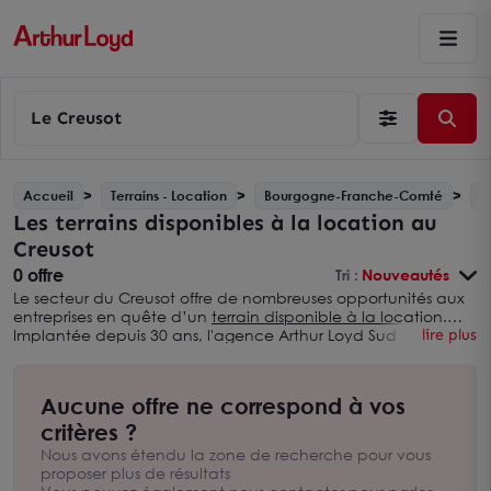
Le Creusot
Accueil
Terrains - Location
Bourgogne-Franche-Comté
S
Les terrains disponibles à la location au
Creusot
0 offre
Tri :
Nouveautés
Le secteur du Creusot offre de nombreuses opportunités aux
entreprises en quête d’un
terrain disponible à la location
.
Implantée depuis 30 ans, l'agence Arthur Loyd Sud
lire plus
Bourgogne dispose d’une connaissance approfondie du
marché immobilier local. Nous mettons notre expertise au
service de votre société afin de trouver le terrain adapté à
Aucune offre ne correspond à vos
votre activité au sein du Creusot. Premier réseau national de
conseil en immobilier d’entreprise, Arthur Loyd favorise le
critères ?
succès des entreprises de toutes tailles en les aidant à réaliser
Nous avons étendu la zone de recherche pour vous
leur projet de location, que ce soit dans le secteur du
proposer plus de résultats
Creusot ou sur l’ensemble de la Bourgogne du Sud.