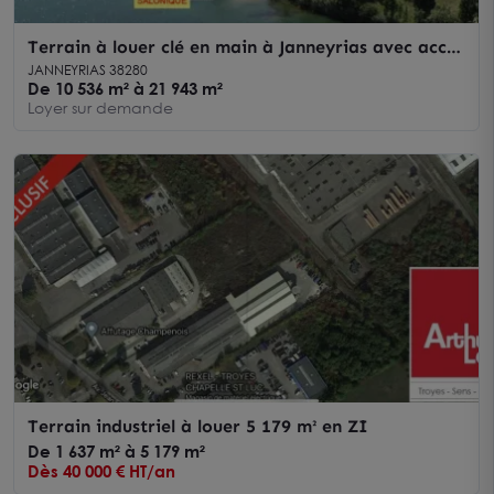
Terrain à louer clé en main à Janneyrias avec accès
autoroute et à proximité de l'aéroport
JANNEYRIAS 38280
De 10 536 m² à 21 943 m²
Loyer sur demande
Terrain industriel à louer 5 179 m² en ZI
De 1 637 m² à 5 179 m²
Dès 40 000 € HT/an