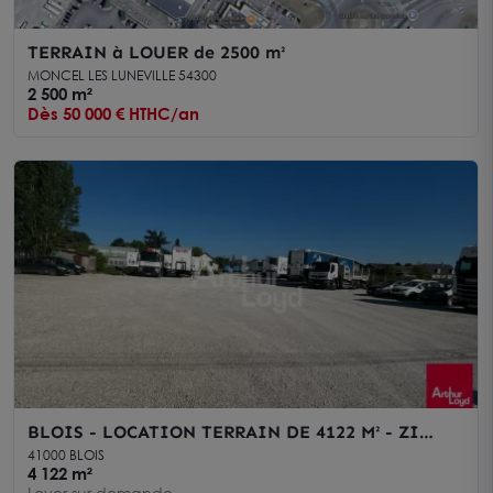
TERRAIN à LOUER de 2500 m²
MONCEL LES LUNEVILLE 54300
2 500 m²
Dès 50 000 € HTHC/an
BLOIS - LOCATION TERRAIN DE 4122 M² - ZI
NORD
41000 BLOIS
4 122 m²
Loyer sur demande