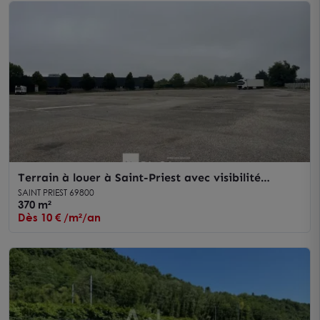
Terrain à louer à Saint-Priest avec visibilité
exceptionnelle sur A43
SAINT PRIEST 69800
370 m²
Dès 10 € /m²/an