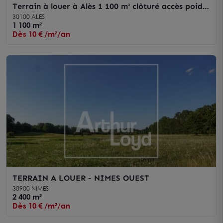
Terrain à louer à Alès 1 100 m² clôturé accès poids
lourds et axes routiers
30100 ALES
1 100 m²
Dès 10 € /m²/an
TERRAIN A LOUER - NIMES OUEST
30900 NIMES
2 400 m²
Dès 10 € /m²/an