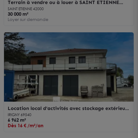
Terrain à vendre ou à louer à SAINT ETIENNE
42000
SAINT ETIENNE 42000
30 000 m²
Loyer sur demande
Location local d'activités avec stockage extérieur
à Irigny proche axes routiers
IRIGNY 69540
6 962 m²
Dès 16 € /m²/an