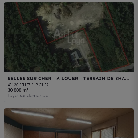
SELLES SUR CHER - A LOUER - TERRAIN DE 3HA
ENVIRON
41130 SELLES SUR CHER
30 000 m²
Loyer sur demande