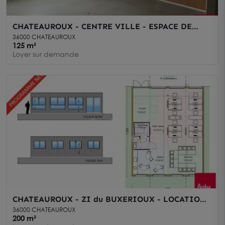
CHATEAUROUX - CENTRE VILLE - ESPACE DE
BUREAU 125m² - 2028
36000 CHATEAUROUX
125 m²
Loyer sur demande
CHATEAUROUX - ZI du BUXERIOUX - LOCATION
ESPACES de BUREAUX - 1758 3
36000 CHATEAUROUX
200 m²