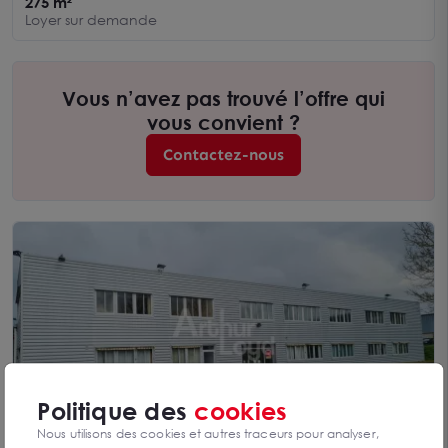
275 m²
Loyer sur demande
Vous n’avez pas trouvé l’offre qui
vous convient ?
Contactez-nous
Politique des
cookies
Nous utilisons des cookies et autres traceurs pour analyser,