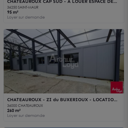
CHATEAUROUX CAP SUD - A LOUER ESPACE DE
BUREAUX - 95 m²
36250 SAINT-MAUR
95 m²
Loyer sur demande
CHATEAUROUX - ZI du BUXERIOUX - LOCATION
ESPACES de BUREAUX - 1758 260
36000 CHATEAUROUX
260 m²
Loyer sur demande