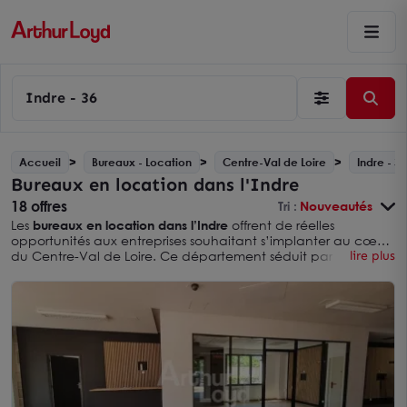
Indre - 36
Accueil
Bureaux - Location
Centre-Val de Loire
Indre - 36
Bureaux en location dans l'Indre
18 offres
Tri :
Nouveautés
Les
bureaux en location dans l’Indre
offrent de réelles
opportunités aux entreprises souhaitant s’implanter au cœur
du Centre-Val de Loire. Ce département séduit par son
lire plus
cadre préservé, son accessibilité et la qualité de son
environnement économique. Grâce à une offre diversifiée de
surfaces professionnelles, les organisations trouvent des
solutions adaptées à leurs besoins spécifiques. La proximité
de la
location de bureaux Centre-Val de Loire
constitue un
avantage pour les acteurs cherchant une implantation
stratégique.