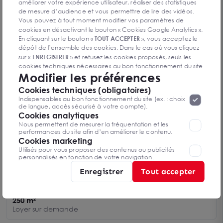
améliorer votre expérience utilisateur, réaliser des statistiques
CHATEAUROUX ZI - ESPACE DE BUREAUX - 863 m²
de mesure d’audience et vous permettre de lire des vidéos.
- 1971
Vous pouvez à tout moment modifier vos paramètres de
36000 CHÂTEAUROUX
863 m²
cookies en désactivant le bouton « Cookies Google Analytics ».
Loyer sur demande
En cliquant sur le bouton «
TOUT ACCEPTER
», vous acceptez le
dépôt de l’ensemble des cookies. Dans le cas où vous cliquez
sur «
ENREGISTRER
» et refusez les cookies proposés, seuls les
cookies techniques nécessaires au bon fonctionnement du site
Modifier les préférences
seront déposés. Pour plus d’informations, vous pouvez consulter
«
Protection des données à caractère
la page
Cookies techniques (obligatoires)
personnel
».
Lorsque vous naviguez sur notre site internet, il
Indispensables au bon fonctionnement du site (ex. : choix
peut être amenée à déposer des cookies. Vous avez la
de langue, accès sécurisé à votre compte).
possibilité de désactiver les cookies, ces réglages ne seront
Cookies analytiques
valables que sur le navigateur que vous utilisez actuellement
Nous permettent de mesurer la fréquentation et les
performances du site afin d’en améliorer le contenu.
Cookies marketing
Utilisés pour vous proposer des contenus ou publicités
personnalisés en fonction de votre navigation.
Enregistrer
Tout accepter
CHATEAUROUX - CENTRE VILLE - ESPACE DE
BUREAU 250m² - 2076
36000 CHATEAUROUX
250 m²
Loyer sur demande