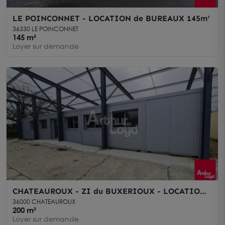
LE POINCONNET - LOCATION de BUREAUX 145m²
36330 LE POINCONNET
145 m²
Loyer sur demande
CHATEAUROUX - ZI du BUXERIOUX - LOCATION
ESPACES de BUREAUX - 1758 208
36000 CHATEAUROUX
200 m²
Loyer sur demande