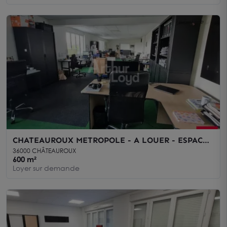
CHATEAUROUX METROPOLE - A LOUER - ESPACE
DE BUREAUX - 600m² - 2210
36000 CHÂTEAUROUX
600 m²
Loyer sur demande