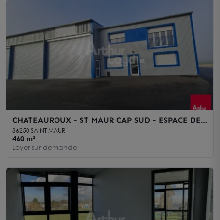
CHATEAUROUX - ST MAUR CAP SUD - ESPACE DE
BUREAUX / ACTIVITE de 460 m²
36250 SAINT MAUR
460 m²
Loyer sur demande