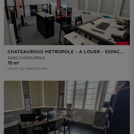
CHATEAUROUX METROPOLE - A LOUER - ESPACE
DE BUREAUX - 70m² - 2209
36000 CHÂTEAUROUX
70 m²
Loyer sur demande