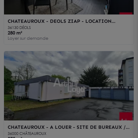
CHATEAUROUX - DEOLS ZIAP - LOCATION
IMMEUBLE de BUREAUX 280m² - 2185
36130 DÉOLS
280 m²
Loyer sur demande
CHATEAUROUX - A LOUER - SITE DE BUREAUX /
ACTIVITE de 275 m²
36000 CHÂTEAUROUX