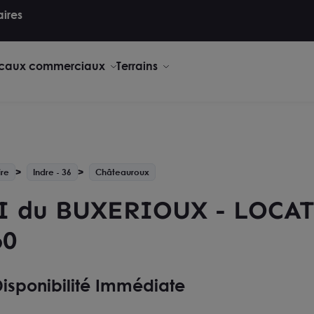
aires
caux commerciaux
Terrains
ire
Indre - 36
Châteauroux
I du BUXERIOUX - LOCAT
60
isponibilité Immédiate