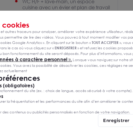
WC H/F + lave-main, un espace
cuisine avec un évier et plan de travail
Volet Roulant sur fenêtres
s
cookies
Norme de construction RE2020
 et autres traceurs pour analyser, améliorer votre expérience utilisateur, réali
s permettre de lire des vidéos. Vous pouvez à tout moment modifier vos p
Parking libre et dégagement
ookies Google Analytics ». En cliquant sur le bouton «
TOUT ACCEPTER
», vous
extérieure
ans le cas où vous cliquez sur «
ENREGISTRER
» et refusez les cookies proposés
u bon fonctionnement du site seront déposés. Pour plus d’informations, vous
onnées à caractère personnel
».
Lorsque vous naviguez sur notre site
ies. Vous avez la possibilité de désactiver les cookies, ces réglages ne ser
sez actuellement
 préférences
 (obligatoires)
ctionnement du site (ex. : choix de langue, accès sécurisé à votre compte).
es
r la fréquentation et les performances du site afin d’en améliorer le conte
er des contenus ou publicités personnalisés en fonction de votre navigation.
Enregistrer