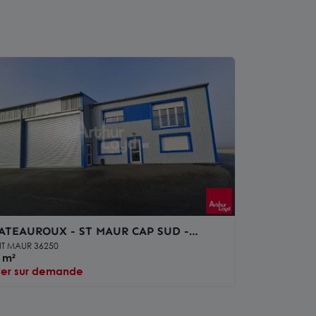
ATEAUROUX - ST MAUR CAP SUD -
PACE DE BUREAUX / ACTIVITE de 460 m²
NT MAUR 36250
 m²
yer sur demande