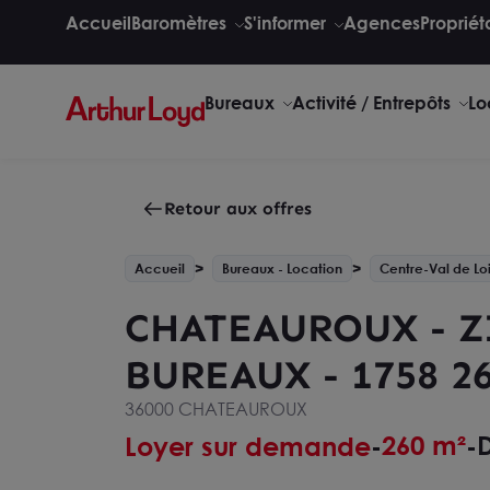
Accueil
Baromètres
S'informer
Agences
Propriét
Bureaux
Activité / Entrepôts
Lo
Retour aux offres
Accueil
Bureaux - Location
Centre-Val de Lo
CHATEAUROUX - Z
BUREAUX - 1758 2
36000 CHATEAUROUX
260 m²
D
Loyer sur demande
-
-