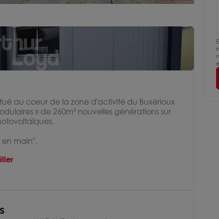
E
i
m
e
itué au coeur de la zone d'activité du Buxérioux
ulaires » de 260m² nouvelles générations sur
otovoltaïques.
 en main".
ller
s