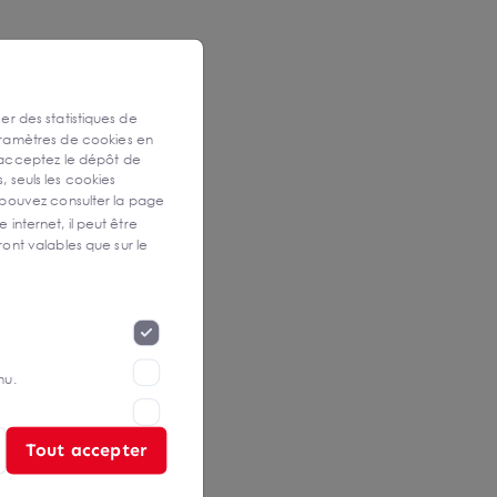
ser des statistiques de
aramètres de cookies en
 acceptez le dépôt de
, seuls les cookies
 pouvez consulter la page
 internet, il peut être
ont valables que sur le
nu.
Tout accepter