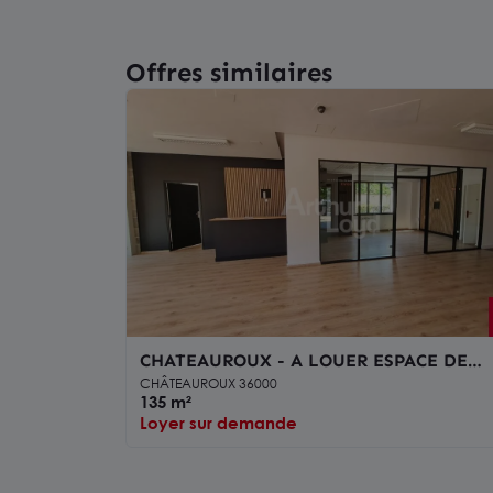
Offres similaires
CHATEAUROUX - A LOUER ESPACE DE
BUREAUX - 135 m²
CHÂTEAUROUX 36000
135 m²
Loyer sur demande