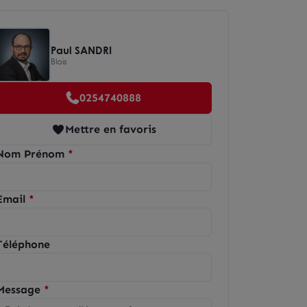
Paul SANDRI
Blois
0254740888
Mettre en favoris
Nom Prénom
Email
Téléphone
Message