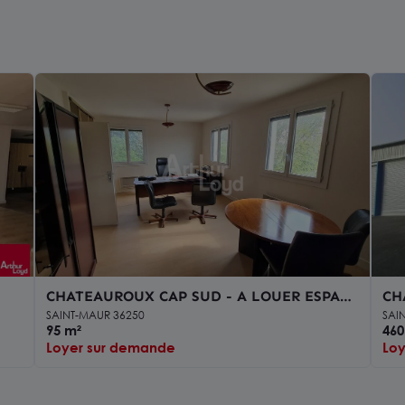
CHATEAUROUX CAP SUD - A LOUER ESPACE
CH
DE BUREAUX - 95 m²
ES
SAINT-MAUR 36250
SAI
95 m²
460
Loyer sur demande
Lo