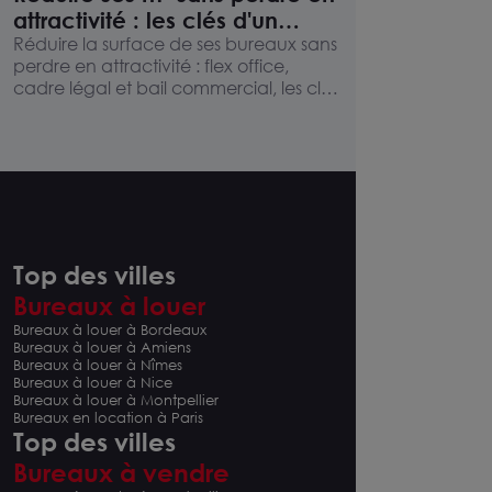
attractivité : les clés d'un
bureau optimisé
Réduire la surface de ses bureaux sans
perdre en attractivité : flex office,
cadre légal et bail commercial, les clés
d'un aménagement optimisé.
Top des villes
Bureaux à louer
Bureaux à louer à Bordeaux
Bureaux à louer à Amiens
Bureaux à louer à Nîmes
Bureaux à louer à Nice
Bureaux à louer à Montpellier
Bureaux en location à Paris
Top des villes
Bureaux à vendre