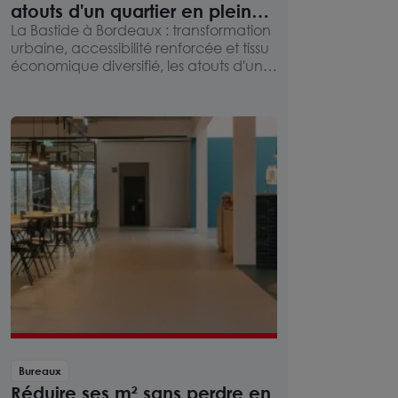
atouts d'un quartier en pleine
mutation pour l'implantation
La Bastide à Bordeaux : transformation
urbaine, accessibilité renforcée et tissu
d'entreprises
économique diversifié, les atouts d'un
quartier d'affaires en plein essor.
Bureaux
Réduire ses m² sans perdre en