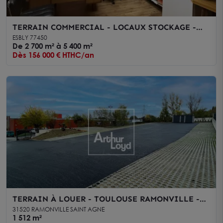
TERRAIN COMMERCIAL - LOCAUX STOCKAGE -
ESBLY
ESBLY 77450
De 2 700 m² à 5 400 m²
Dès 156 000 € HTHC/an
TERRAIN À LOUER - TOULOUSE RAMONVILLE -
PROCHE COMMERCES
31520 RAMONVILLE SAINT AGNE
1 512 m²