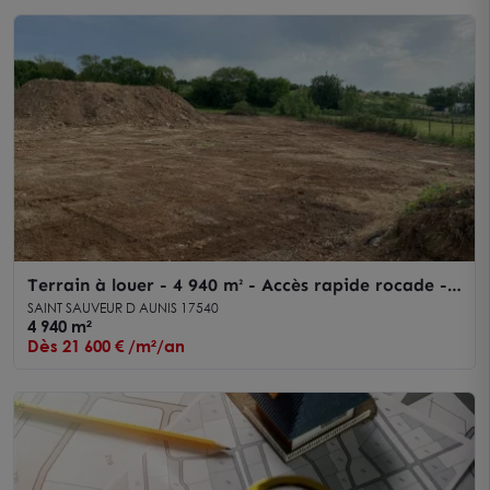
Terrain à louer - 4 940 m² - Accès rapide rocade -
Secteur Saint-Sauveur-d'Aunis
SAINT SAUVEUR D AUNIS 17540
4 940 m²
Dès 21 600 € /m²/an