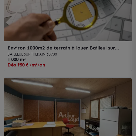
Environ 1000m2 de terrain à louer Bailleul sur
Therain
BAILLEUL SUR THERAIN 60930
1 000 m²
Dès 950 € /m²/an