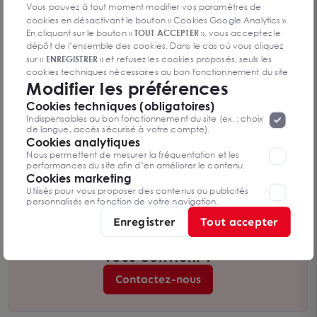
Vous pouvez à tout moment modifier vos paramètres de
cookies en désactivant le bouton « Cookies Google Analytics ».
En cliquant sur le bouton «
TOUT ACCEPTER
», vous acceptez le
dépôt de l’ensemble des cookies. Dans le cas où vous cliquez
sur «
ENREGISTRER
» et refusez les cookies proposés, seuls les
cookies techniques nécessaires au bon fonctionnement du site
Modifier les préférences
seront déposés. Pour plus d’informations, vous pouvez consulter
«
Protection des données à caractère
la page
Cookies techniques (obligatoires)
personnel
».
Lorsque vous naviguez sur notre site internet, il
Indispensables au bon fonctionnement du site (ex. : choix
peut être amenée à déposer des cookies. Vous avez la
de langue, accès sécurisé à votre compte).
possibilité de désactiver les cookies, ces réglages ne seront
Cookies analytiques
A LOUER - TERRAIN
valables que sur le navigateur que vous utilisez actuellement
Nous permettent de mesurer la fréquentation et les
DARNETAL 76160
performances du site afin d’en améliorer le contenu.
2 010 m²
Cookies marketing
Dès 8 € /m²/an
Utilisés pour vous proposer des contenus ou publicités
personnalisés en fonction de votre navigation.
Enregistrer
Tout accepter
Vous n’avez pas trouvé l’offre qui
vous convient ?
Contactez-nous