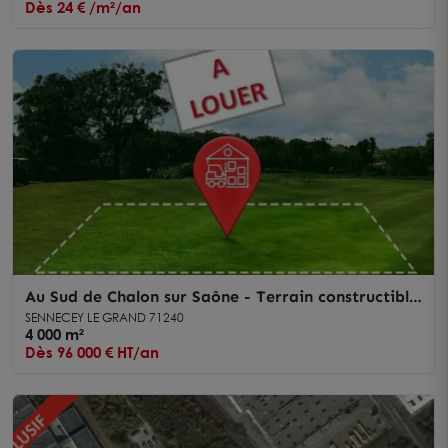
Dès 24 € /m²/an
Au Sud de Chalon sur Saône - Terrain constructible
de 4 000 m² dans zone d'activité
SENNECEY LE GRAND 71240
4 000 m²
Dès 96 000 € HT/an