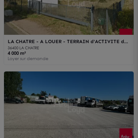
LA CHATRE - A LOUER - TERRAIN d'ACTIVITE de
4 000m² - 1848
36400 LA CHATRE
4 000 m²
Loyer sur demande