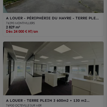
A LOUER - PÉRIPHÉRIE DU HAVRE - TERRE PLEIN
2829 m2
76290 MONTIVILLIERS
2 829 m²
Dès 24 000 € HT/an
A LOUER - TERRE PLEIN 3 600m2 + 130 m2
BUREAUX MEUBLÉS
76930 OCTEVILLE SUR MER