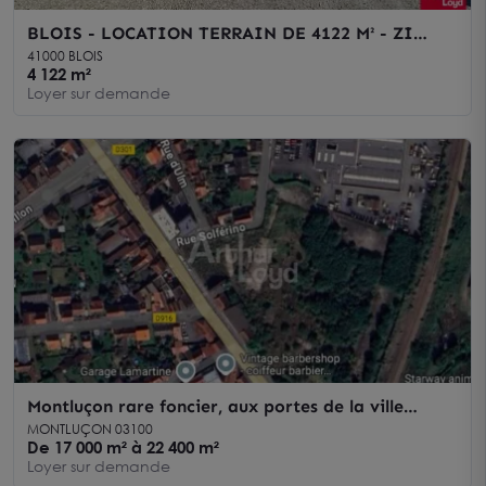
BLOIS - LOCATION TERRAIN DE 4122 M² - ZI
NORD
41000 BLOIS
4 122 m²
Loyer sur demande
Montluçon rare foncier, aux portes de la ville
Gozet et du coeur de Montluçon, proche ZC
MONTLUÇON 03100
De 17 000 m² à 22 400 m²
Loyer sur demande