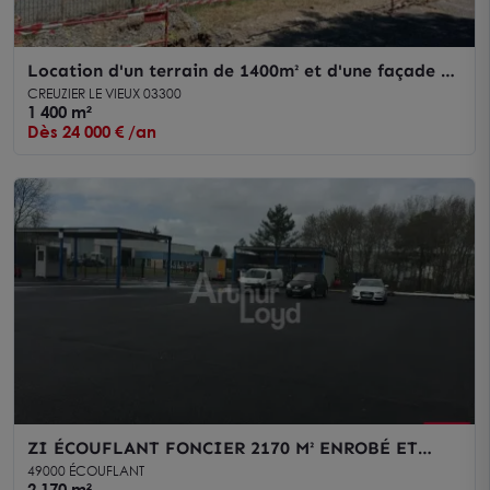
Location d'un terrain de 1400m² et d'une façade de
63 mètres ,clôturée
CREUZIER LE VIEUX 03300
1 400 m²
Dès 24 000 € /an
ZI ÉCOUFLANT FONCIER 2170 M² ENROBÉ ET
CLOS A LOUER
49000 ÉCOUFLANT
2 170 m²