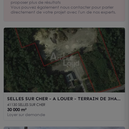
pour vous aider dans votre recherche.
proposer plus de résultats
Vous pouvez également nous contacter pour parler
directement de votre projet avec l'un de nos experts.
SELLES SUR CHER - A LOUER - TERRAIN DE 3HA
ENVIRON
41130 SELLES SUR CHER
30 000 m²
Loyer sur demande