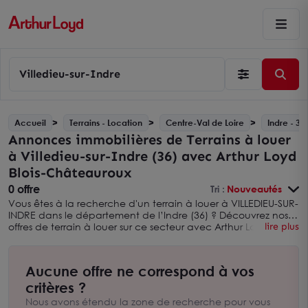
Villedieu-sur-Indre
Accueil
Terrains - Location
Centre-Val de Loire
Indre - 36
Annonces immobilières de Terrains à louer
à Villedieu-sur-Indre (36) avec Arthur Loyd
Blois-Châteauroux
0 offre
Tri :
Nouveautés
Vous êtes à la recherche d'un terrain à louer à VILLEDIEU-SUR-
INDRE dans le département de l’Indre (36) ? Découvrez nos
offres de terrain à louer sur ce secteur avec Arthur Loyd Blois-
lire plus
Châteauroux. Vous pouvez également élargir votre
recherche en consultant nos
annonces immobilières de
terrains à louer dans l'INDRE avec Arthur Loyd Blois-
Aucune offre ne correspond à vos
Châteauroux
. Nous sommes une agence immobilière
spécialisée dans l’immobilier pour les entreprises et les
critères ?
professionnels Nous sommes à votre écoute au 02.54.74.08.88
Nous avons étendu la zone de recherche pour vous