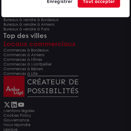
Enregistrer
Tout accepter
Bureaux à vendre à Montpellier
Bureaux à vendre à Nîmes
Bureaux à vendre à Béziers
Bureaux à vendre à Bordeaux
Bureaux à vendre à Amiens
Bureaux à vendre à Paris
Top des villes
Locaux commerciaux
Commerces à Bordeaux
Commerces à Amiens
Commerces à Nîmes
Commerces à Montpellier
Commerces à Béziers
Commerces à Lille
Mentions légales
Cookies Policy
Gouvernance
Nous rejoindre
Lexique