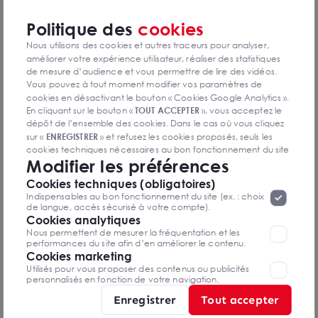
Politique des
cookies
Diagnostics GES en cours de réalisation
Nous utilisons des cookies et autres traceurs pour analyser,
améliorer votre expérience utilisateur, réaliser des statistiques
de mesure d’audience et vous permettre de lire des vidéos.
Vous pouvez à tout moment modifier vos paramètres de
cookies en désactivant le bouton « Cookies Google Analytics ».
Antoine SIROT
En cliquant sur le bouton «
TOUT ACCEPTER
», vous acceptez le
Angoulême
dépôt de l’ensemble des cookies. Dans le cas où vous cliquez
sur «
ENREGISTRER
» et refusez les cookies proposés, seuls les
cookies techniques nécessaires au bon fonctionnement du site
07 89 33 50 89
Modifier les préférences
seront déposés. Pour plus d’informations, vous pouvez consulter
«
Protection des données à caractère
la page
Cookies techniques (obligatoires)
Mettre en favoris
personnel
».
Lorsque vous naviguez sur notre site internet, il
Indispensables au bon fonctionnement du site (ex. : choix
peut être amenée à déposer des cookies. Vous avez la
de langue, accès sécurisé à votre compte).
Nom Prénom
possibilité de désactiver les cookies, ces réglages ne seront
Cookies analytiques
valables que sur le navigateur que vous utilisez actuellement
Nous permettent de mesurer la fréquentation et les
performances du site afin d’en améliorer le contenu.
Cookies marketing
Email
Utilisés pour vous proposer des contenus ou publicités
personnalisés en fonction de votre navigation.
Enregistrer
Tout accepter
Téléphone