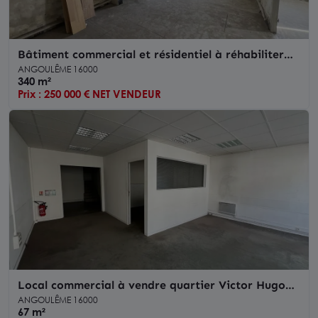
Bâtiment commercial et résidentiel à réhabiliter
quartier Victor Hugo
ANGOULÊME 16000
340 m²
Prix : 250 000 € NET VENDEUR
Local commercial à vendre quartier Victor Hugo
ANGOULEME
ANGOULÊME 16000
67 m²