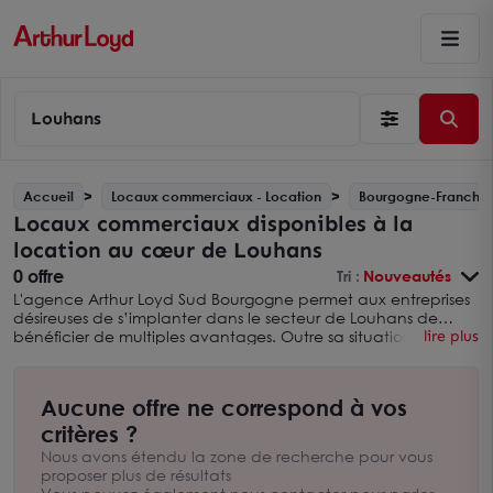
Louhans
Accueil
Locaux commerciaux - Location
Bourgogne-Franche
Locaux commerciaux disponibles à la
location au cœur de Louhans
0 offre
Tri :
Nouveautés
L'agence Arthur Loyd Sud Bourgogne permet aux entreprises
désireuses de s’implanter dans le secteur de Louhans de
bénéficier de multiples avantages. Outre sa situation
lire plus
géographique, Louhans abrite un marché immobilier
professionnel dynamique, susceptible de contribuer au
succès de diverses activités. Arthur Loyd Sud Bourgogne vous
Aucune offre ne correspond à vos
propose ainsi de découvrir l’ensemble des locaux
commerciaux disponibles à la location. Les professionnels
critères ?
peuvent s’appuyer sur l’expérience de nos collaborateurs, et
Nous avons étendu la zone de recherche pour vous
sur l’expertise d’Arthur Loyd, premier réseau national de
proposer plus de résultats
conseil en immobilier d’entreprise.