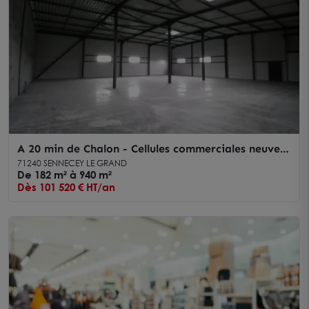
A 20 min de Chalon - Cellules commerciales neuves
à louer
71240 SENNECEY LE GRAND
De 182 m² à 940 m²
Dès 101 520 € HT/an