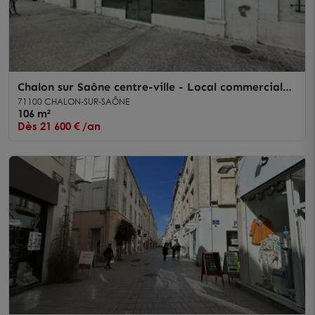
Chalon sur Saône centre-ville - Local commercial
100 m² à louer
71100 CHALON-SUR-SAÔNE
106 m²
Dès 21 600 € /an