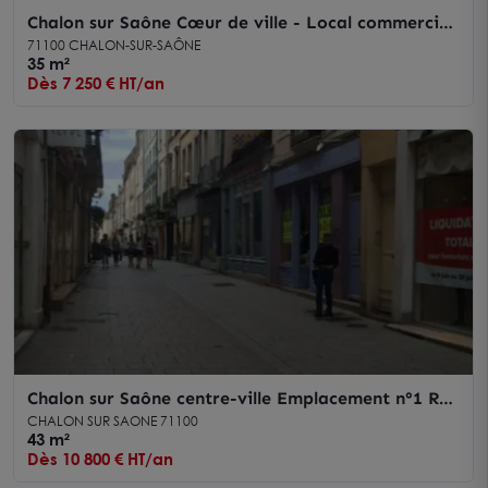
Chalon sur Saône Cœur de ville - Local commercial
35 m² à céder
71100 CHALON-SUR-SAÔNE
35 m²
Dès 7 250 € HT/an
Chalon sur Saône centre-ville Emplacement n°1 Rue
piétonne - Local commercial 43 m² à louer
CHALON SUR SAONE 71100
43 m²
Dès 10 800 € HT/an