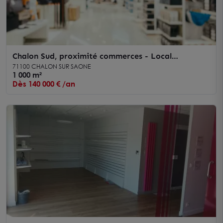
Chalon Sud, proximité commerces - Local
commercial en construction à louer
71100 CHALON SUR SAONE
1 000 m²
Dès 140 000 € /an