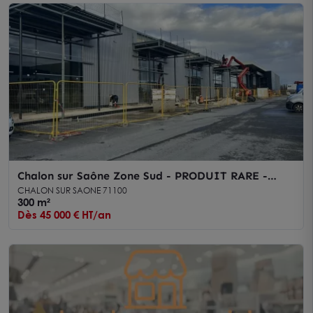
Chalon sur Saône Zone Sud - PRODUIT RARE -
Local commercial 300 m² à louer
CHALON SUR SAONE 71100
300 m²
Dès 45 000 € HT/an