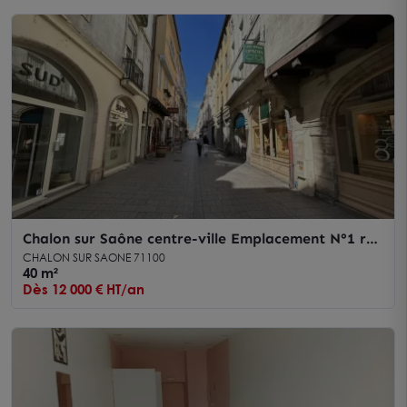
Chalon sur Saône centre-ville Emplacement N°1 rue
piétonne - Local commercial 40 m² à louer
CHALON SUR SAONE 71100
40 m²
Dès 12 000 € HT/an