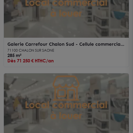
Galerie Carrefour Chalon Sud - Cellule commerciale
285 m² à louer
71100 CHALON SUR SAONE
285 m²
Dès 71 250 € HTHC/an