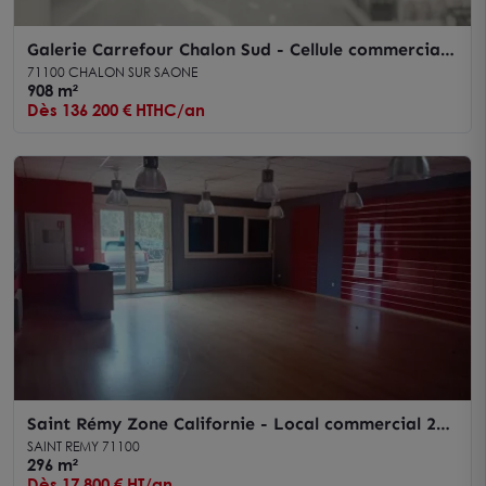
Galerie Carrefour Chalon Sud - Cellule commerciale
908 m² à louer
71100 CHALON SUR SAONE
908 m²
Dès 136 200 € HTHC/an
Saint Rémy Zone Californie - Local commercial 296
m² à louer
SAINT REMY 71100
296 m²
Dès 17 800 € HT/an