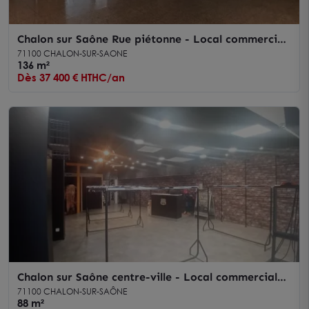
Chalon sur Saône Rue piétonne - Local commercial
136 m² à louer
71100 CHALON-SUR-SAONE
136 m²
Dès 37 400 € HTHC/an
Chalon sur Saône centre-ville - Local commercial
88 m² à louer
71100 CHALON-SUR-SAÔNE
88 m²