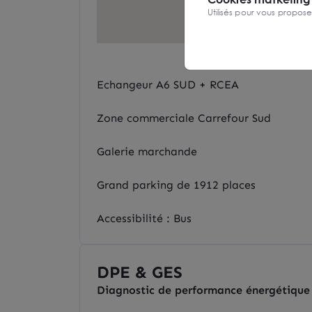
Utilisés pour vous propos
Echangeur A6 SUD + RCEA
Zone commerciale Carrefour Sud
Galerie marchande
Grand parking de 1912 places
Accessibilité : Bus
DPE & GES
Diagnostic de performance énergétique