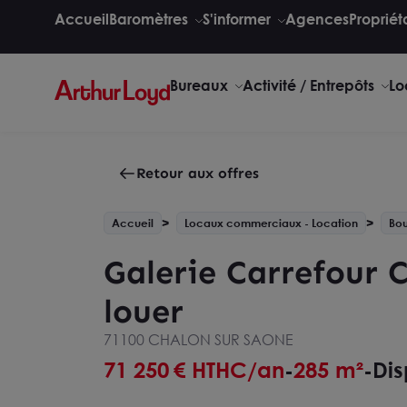
Accueil
Baromètres
S'informer
Agences
Propriét
Bureaux
Activité / Entrepôts
Lo
Retour aux offres
Accueil
Locaux commerciaux - Location
Bo
Galerie Carrefour 
louer
71100 CHALON SUR SAONE
71 250
€ HTHC/an
285 m²
Dis
-
-