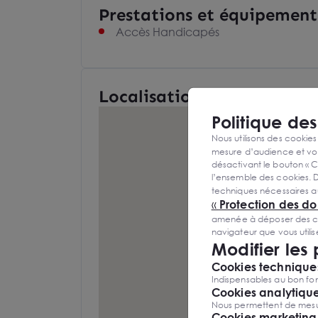
Prestations et équipement
Accès Handicapés
Localisation et Transports
Politique de
Nous utilisons des cookies
mesure d’audience et vou
désactivant le bouton « C
l’ensemble des cookies. D
techniques nécessaires a
«
Protection des d
amenée à déposer des cook
navigateur que vous utili
Modifier les
Cookies techniques
Indispensables au bon fon
Cookies analytiqu
Nous permettent de mesure
Cookies marketing