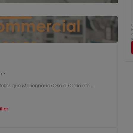
E
i
m
e
 m²
 telles que Marionnaud/Okaidi/Celio etc ...
ller