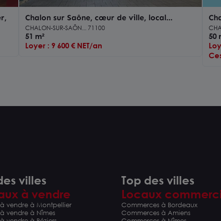
r,
Chalon sur Saône, cœur de ville, local
Cha
commercial 51 m²
co
CHALON-SUR-SAÔN... 71100
CHA
51 m²
50 
Loyer : 9 600 € NET/an
Loy
Ces
es villes
Top des villes
aux à vendre
Locaux commerc
à vendre à Montpellier
Commerces à Bordeaux
 à vendre à Nîmes
Commerces à Amiens
à vendre à Béziers
Commerces à Nîmes