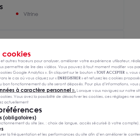
s
Vitrine
s
cookies
 et autres traceurs pour analyser, améliorer votre expérience utilisateur, réali
s permettre de lire des vidéos. Vous pouvez à tout moment modifier vos p
ookies Google Analytics ». En cliquant sur le bouton «
TOUT ACCEPTER
», vous
ans le cas où vous cliquez sur «
ENREGISTRER
» et refusez les cookies proposés
u bon fonctionnement du site seront déposés. Pour plus d’informations, vous
onnées à caractère personnel
».
Lorsque vous naviguez sur notre site
ies. Vous avez la possibilité de désactiver les cookies, ces réglages ne ser
sez actuellement
 préférences
 (obligatoires)
ctionnement du site (ex. : choix de langue, accès sécurisé à votre compte).
es
r la fréquentation et les performances du site afin d’en améliorer le conte