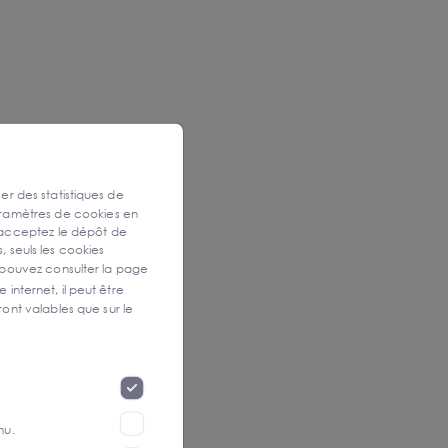
ser des statistiques de
aramètres de cookies en
 acceptez le dépôt de
, seuls les cookies
 pouvez consulter la page
 internet, il peut être
ont valables que sur le
nu.