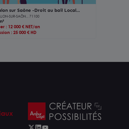
lon sur Saône -Droit au bail Local
mmercial 50 m²
LON-SUR-SAÔN... 71100
m²
er : 12 000 € NET/an
sion : 25 000 € HD
iaux