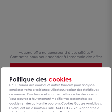
au 02.54.74.08.88 pour vous aider dans votre recherche.
Aucune offre ne correspond à vos critères ?
Contactez-nous pour accéder à l'ensemble des offres
Nous contacter
Politique des
cookies
Réinitialiser les critères
Nous utilisons des cookies et autres traceurs pour analyser,
améliorer votre expérience utilisateur, réaliser des statistiques
de mesure d’audience et vous permettre de lire des vidéos.
Vous pouvez à tout moment modifier vos paramètres de
cookies en désactivant le bouton « Cookies Google Analytics ».
En cliquant sur le bouton «
TOUT ACCEPTER
», vous acceptez le