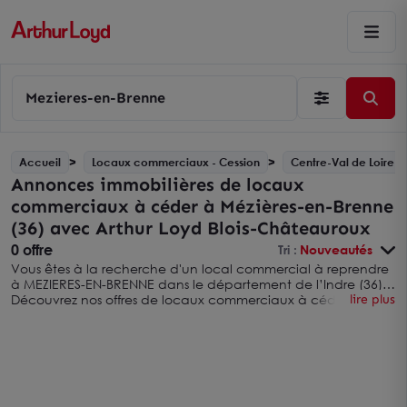
Mezieres-en-Brenne
Accueil
Locaux commerciaux - Cession
Centre-Val de Loire
Annonces immobilières de locaux
commerciaux à céder à Mézières-en-Brenne
(36) avec Arthur Loyd Blois-Châteauroux
0 offre
Tri :
Nouveautés
Vous êtes à la recherche d'un local commercial à reprendre
à MEZIERES-EN-BRENNE dans le département de l’Indre (36) ?
Découvrez nos offres de locaux commerciaux à céder sur
lire plus
cette ville avec Arthur Loyd Blois-Châteauroux. Vous pouvez
également élargir votre recherche en consultant nos
annonces immobilières de locaux commerciaux à céder dans
l'INDRE avec Arthur Loyd Blois-Châteauroux
. Nous sommes une
agence immobilière spécialisée dans l’immobilier pour les
entreprises et les professionnels Nous sommes à votre écoute