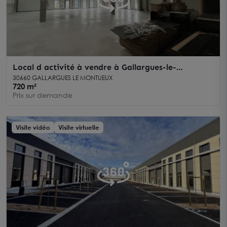
Local d activité à vendre à Gallargues-le-
Montueux 720 m2 parking inclus
30660 GALLARGUES LE MONTUEUX
720 m²
Prix sur demande
Visite vidéo
Visite virtuelle