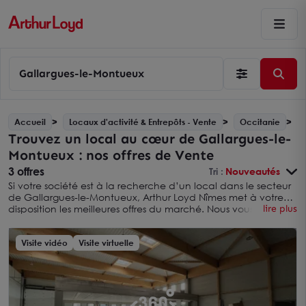
Gallargues-le-Montueux
Accueil
Locaux d'activité & Entrepôts - Vente
Occitanie
Trouvez un local au cœur de Gallargues-le-
Montueux : nos offres de Vente
3 offres
Tri :
Nouveautés
Si votre société est à la recherche d’un local dans le secteur
de Gallargues-le-Montueux, Arthur Loyd Nîmes met à votre
disposition les meilleures offres du marché. Nous vous
lire plus
permettons ainsi de découvrir toutes les opportunités de
Vente au sein d’un secteur qui ne cesse de développer son
attractivité auprès des entreprises. Spécialiste de l’immobilier
Visite vidéo
Visite virtuelle
professionnel depuis plus de 20 ans, Arthur Loyd
accompagne les sociétés – quel que soit leur secteur
d’activité, tertiaire, commercial ou industriel – dans leur
projet de Vente dans le secteur de Gallargues-le-Montueux.