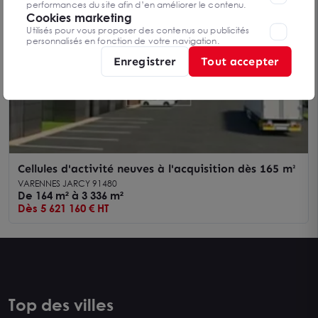
performances du site afin d’en améliorer le contenu.
Cookies marketing
Utilisés pour vous proposer des contenus ou publicités
personnalisés en fonction de votre navigation.
Enregistrer
Tout accepter
Cellules d'activité neuves à l'acquisition dès 165 m²
VARENNES JARCY 91480
De 164 m² à 3 336 m²
Dès 5 621 160 € HT
Top des villes