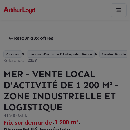
Retour aux offres
Accueil
Locaux d'activité & Entrepôts - Vente
Centre-Val de Lo
Référence :
2359
MER - VENTE LOCAL
D'ACTIVITÉ DE 1 200 M² -
ZONE INDUSTRIELLE ET
LOGISTIQUE
41500 MER
1 200 m²
Prix sur demande
-
-
Disponibilité Immédiate