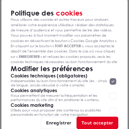
Politique des
cookies
DPE & GES
Nous utilisons des cookies et autres traceurs pour analyser,
améliorer votre expérience utilisateur, réaliser des statistiques
Diagnostic de performance énergétique
de mesure d’audience et vous permettre de lire des vidéos.
Vous pouvez à tout moment modifier vos paramètres de
cookies en désactivant le bouton « Cookies Google Analytics ».
En cliquant sur le bouton «
TOUT ACCEPTER
», vous acceptez le
dépôt de l’ensemble des cookies. Dans le cas où vous cliquez
Diagnostics DPE en cours de réalisation
sur «
ENREGISTRER
» et refusez les cookies proposés, seuls les
cookies techniques nécessaires au bon fonctionnement du site
Modifier les préférences
seront déposés. Pour plus d’informations, vous pouvez consulter
«
Protection des données à caractère
la page
Cookies techniques (obligatoires)
Indice d'émission de gaz à effet de serre
personnel
».
Lorsque vous naviguez sur notre site internet, il
Indispensables au bon fonctionnement du site (ex. : choix
peut être amenée à déposer des cookies. Vous avez la
de langue, accès sécurisé à votre compte).
possibilité de désactiver les cookies, ces réglages ne seront
Cookies analytiques
valables que sur le navigateur que vous utilisez actuellement
Nous permettent de mesurer la fréquentation et les
performances du site afin d’en améliorer le contenu.
Cookies marketing
Diagnostics GES en cours de réalisation
Utilisés pour vous proposer des contenus ou publicités
personnalisés en fonction de votre navigation.
Enregistrer
Tout accepter