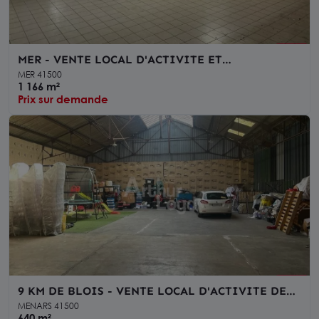
MER - VENTE LOCAL D'ACTIVITE ET
HABITATIONS DE 1166 M² - ACCES A10 A 3 KM
MER 41500
1 166 m²
Prix sur demande
9 KM DE BLOIS - VENTE LOCAL D'ACTIVITE DE
500 M² - LOGEMENT DE 140 M²
MENARS 41500
640 m²