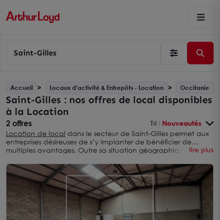
Saint-Gilles
Accueil
Locaux d'activité & Entrepôts - Location
Occitanie
Saint-Gilles : nos offres de local disponibles
à la Location
2 offres
Tri :
Nouveautés
Location de local
dans le secteur de Saint-Gilles permet aux
entreprises désireuses de s’y implanter de bénéficier de
multiples avantages. Outre sa situation géographique, Saint-
lire plus
Gilles abrite un marché immobilier professionnel dynamique,
susceptible de contribuer au succès de diverses activités.
Arthur Loyd Nîmes vous propose ainsi de découvrir l’ensemble
des local disponible à Location. Les professionnels peuvent
s’appuyer sur l’expérience de nos 16 collaborateurs, et sur
l’expertise d’Arthur Loyd, premier réseau national de conseil
en immobilier d’entreprises.