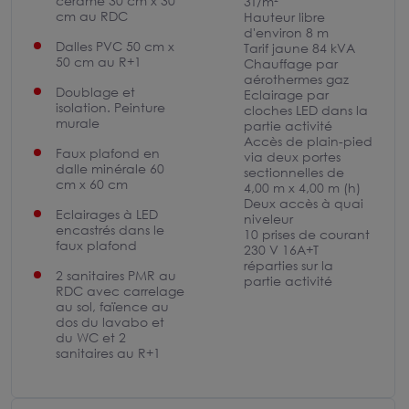
cérame 30 cm x 30
3T/m²
cm au RDC
Hauteur libre
d'environ 8 m
Dalles PVC 50 cm x
Tarif jaune 84 kVA
50 cm au R+1
Chauffage par
aérothermes gaz
Doublage et
Eclairage par
isolation. Peinture
cloches LED dans la
murale
partie activité
Accès de plain-pied
Faux plafond en
via deux portes
dalle minérale 60
sectionnelles de
cm x 60 cm
4,00 m x 4,00 m (h)
Deux accès à quai
Eclairages à LED
niveleur
encastrés dans le
10 prises de courant
faux plafond
230 V 16A+T
réparties sur la
2 sanitaires PMR au
partie activité
RDC avec carrelage
au sol, faïence au
dos du lavabo et
du WC et 2
sanitaires au R+1