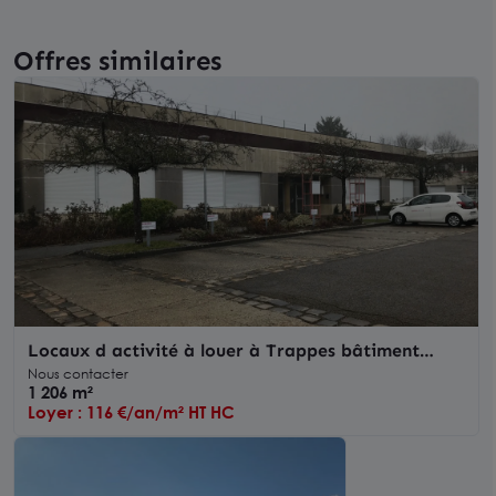
Offres similaires
Locaux d activité à louer à Trappes bâtiment
indépendant climatisé
Nous contacter
1 206 m²
Loyer : 116 €/an/m² HT HC