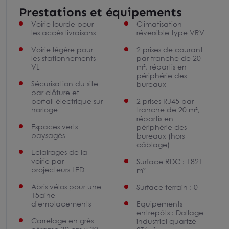
Prestations et équipements
Voirie lourde pour
Climatisation
les accès livraisons
réversible type VRV
Voirie légère pour
2 prises de courant
les stationnements
par tranche de 20
VL
m², répartis en
périphérie des
Sécurisation du site
bureaux
par clôture et
portail électrique sur
2 prises RJ45 par
horloge
tranche de 20 m²,
répartis en
Espaces verts
périphérie des
paysagés
bureaux (hors
câblage)
Eclairages de la
voirie par
Surface RDC : 1821
projecteurs LED
m²
Abris vélos pour une
Surface terrain : 0
15aine
d'emplacements
Equipements
entrepôts : Dallage
Carrelage en grès
industriel quartzé