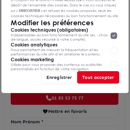
dépôt de l’ensemble des cookies. Dans le cas où vous cliquez
sur «
ENREGISTRER
» et refusez les cookies proposés, seuls les
Indice d'émission de gaz à effet de serre
cookies techniques nécessaires au bon fonctionnement du site
Modifier les préférences
seront déposés. Pour plus d’informations, vous pouvez consulter
«
Protection des données à caractère
la page
Cookies techniques (obligatoires)
personnel
».
Lorsque vous naviguez sur notre site internet, il
Indispensables au bon fonctionnement du site (ex. : choix
peut être amenée à déposer des cookies. Vous avez la
de langue, accès sécurisé à votre compte).
possibilité de désactiver les cookies, ces réglages ne seront
Cookies analytiques
Diagnostics GES en cours de réalisation
valables que sur le navigateur que vous utilisez actuellement
Nous permettent de mesurer la fréquentation et les
performances du site afin d’en améliorer le contenu.
Cookies marketing
Utilisés pour vous proposer des contenus ou publicités
personnalisés en fonction de votre navigation.
Enregistrer
Tout accepter
Stéphane GILLERON
Boulogne
01 85 53 75 77
Mettre en favoris
Nom Prénom