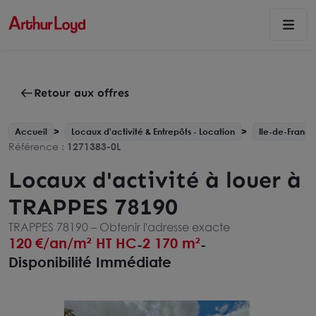
Retour aux offres
Accueil
Locaux d'activité & Entrepôts - Location
Ile-de-France
Référence :
1271383-0L
Locaux d'activité à louer à
TRAPPES 78190
TRAPPES 78190 –
Obtenir l'adresse exacte
120
€/an/m² HT HC
2 170 m²
-
-
Disponibilité Immédiate