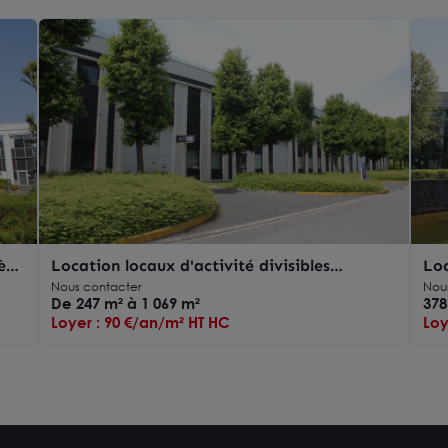
ès
Location locaux d'activité divisibles
Loc
Villepinte accès plain pied sécurisé
Par
Nous contacter
Nou
De 247 m² à 1 069 m²
378
Loyer : 90 €/an/m² HT HC
Loy