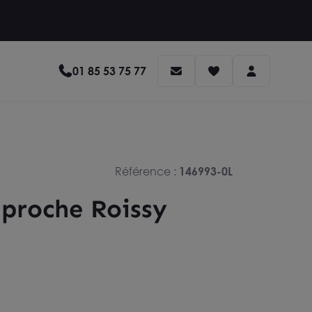
01 85 53 75 77
Référence :
146993-0L
 proche Roissy