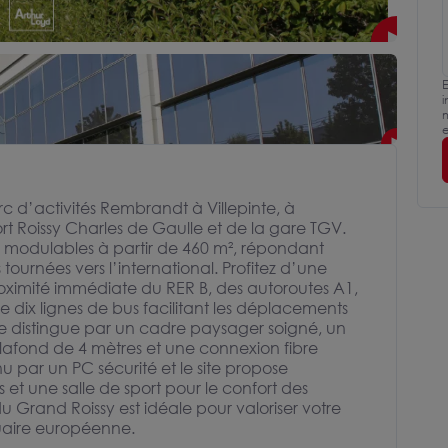
E
i
m
e
rc d’activités Rembrandt à Villepinte, à
t Roissy Charles de Gaulle et de la gare TGV.
és modulables à partir de 460 m², répondant
tournées vers l’international. Profitez d’une
oximité immédiate du RER B, des autoroutes A1,
e dix lignes de bus facilitant les déplacements
e distingue par un cadre paysager soigné, un
lafond de 4 mètres et une connexion fibre
nu par un PC sécurité et le site propose
 et une salle de sport pour le confort des
 Grand Roissy est idéale pour valoriser votre
tuaire européenne.