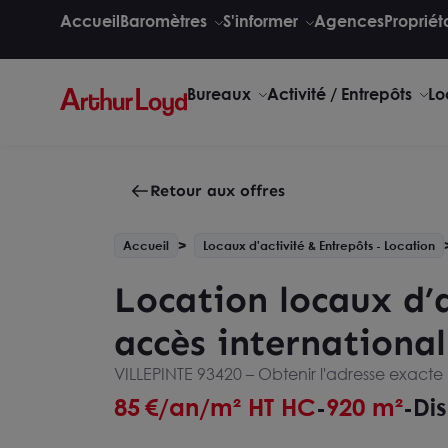
Accueil
Baromètres
S'informer
Agences
Propriét
Bureaux
Activité / Entrepôts
Lo
Retour aux offres
Accueil
Locaux d'activité & Entrepôts - Location
Location locaux d’a
accès international
VILLEPINTE 93420 –
Obtenir l'adresse exacte
85
€/an/m² HT HC
920 m²
Di
-
-