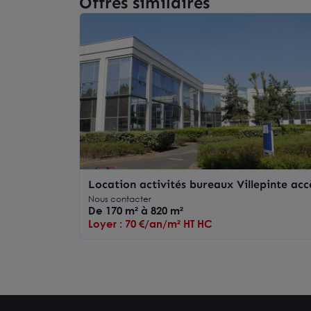
Offres similaires
Location activités bureaux Villepinte acc
immédiat RER B et parkings
Nous contacter
De 170 m² à 820 m²
Loyer : 70 €/an/m² HT HC