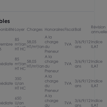
bles
Révision
onibilité
Loyer
Charges
Honoraires
Fiscal
Bail
annuelle
A la
85
58,05
charge
3/6/9/12
Indice
tembre
m²/an
TVA
HT/m²/an
du
ans
ILAT
6
HT HC
Preneur
A la
85
58,05
charge
3/6/9/12
Indice
édiate
m²/an
TVA
HT/m²/an
du
ans
ILAT
HT HC
Preneur
A la
350
charge
3/6/9/12
Indice
édiate
U/an
TVA
du
ans
ILAT
HT HC
Preneur
A la
650
charge
3/6/9/12
Indice
édiate
U/an
TVA
du
ans
ILAT