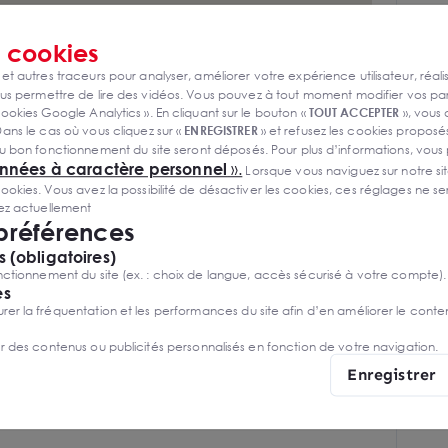
s
cookies
 et autres traceurs pour analyser, améliorer votre expérience utilisateur, réali
s permettre de lire des vidéos. Vous pouvez à tout moment modifier vos p
ookies Google Analytics ». En cliquant sur le bouton «
TOUT ACCEPTER
», vous
ans le cas où vous cliquez sur «
ENREGISTRER
» et refusez les cookies proposés
u bon fonctionnement du site seront déposés. Pour plus d’informations, vous
onnées à caractère personnel
».
Lorsque vous naviguez sur notre site
ies. Vous avez la possibilité de désactiver les cookies, ces réglages ne ser
sez actuellement
 préférences
 (obligatoires)
ctionnement du site (ex. : choix de langue, accès sécurisé à votre compte).
es
r la fréquentation et les performances du site afin d’en améliorer le conte
er des contenus ou publicités personnalisés en fonction de votre navigation.
Enregistrer