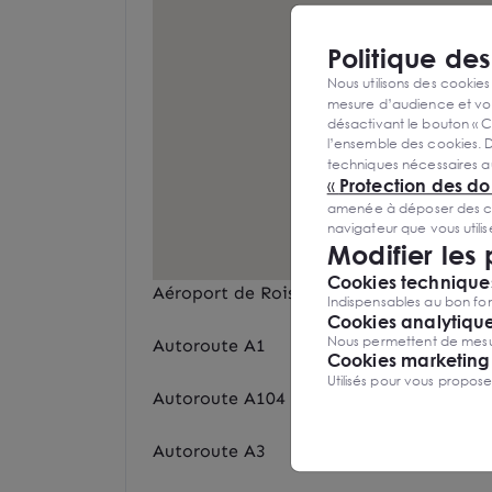
Politique de
Nous utilisons des cookies
mesure d’audience et vou
désactivant le bouton « C
l’ensemble des cookies. D
techniques nécessaires a
«
Protection des d
amenée à déposer des cook
navigateur que vous utili
Modifier les
Cookies techniques
Aéroport de Roissy Charles de Gaulle
Indispensables au bon fon
Cookies analytiqu
Nous permettent de mesure
Autoroute A1
Cookies marketing
Utilisés pour vous propos
Autoroute A104
Autoroute A3