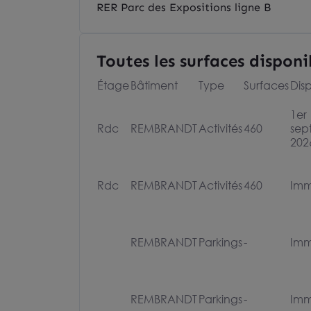
RER Parc des Expositions ligne B
Toutes les surfaces disponi
Étage
Bâtiment
Type
Surfaces
Disp
1er
Rdc
REMBRANDT
Activités
460
sep
202
Rdc
REMBRANDT
Activités
460
Imm
REMBRANDT
Parkings
-
Imm
REMBRANDT
Parkings
-
Imm