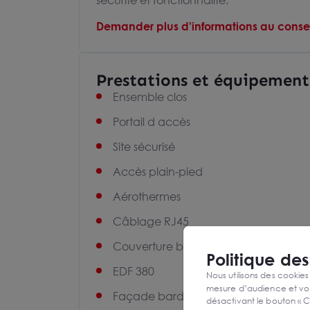
sécurité et fonctionnalité.
Demander plus d'informations au consei
Prestations et équipement
Ensemble clos
Portail d accès
Site sécurisé
Accès plain-pied
Aérothermes
Câblage RJ45
Couverture bac acier
Politique de
EDF 380
Nous utilisons des cookies
mesure d’audience et vou
Façade bardage double peau
désactivant le bouton « C