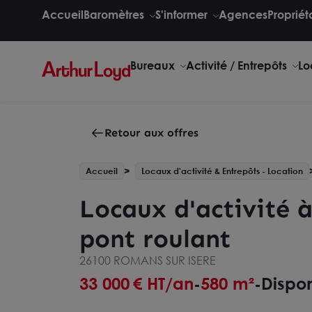
Accueil
Baromètres
S'informer
Agences
Propriét
Bureaux
Activité / Entrepôts
Lo
Retour aux offres
Accueil
Locaux d'activité & Entrepôts - Location
Locaux d'activité à
pont roulant
26100 ROMANS SUR ISERE
33 000
€ HT/an
580 m²
Dispon
-
-