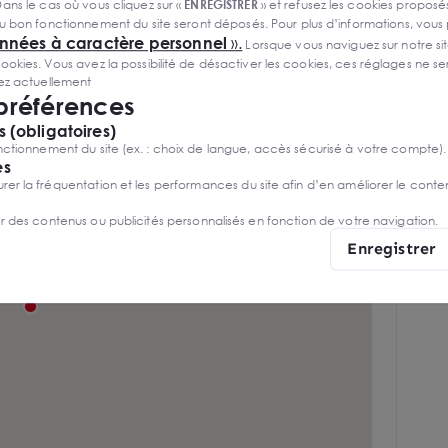
ans le cas où vous cliquez sur «
ENREGISTRER
» et refusez les cookies proposés
Couverture bac acier
u bon fonctionnement du site seront déposés. Pour plus d’informations, vous
onnées à caractère personnel
».
Lorsque vous naviguez sur notre site
ies. Vous avez la possibilité de désactiver les cookies, ces réglages ne ser
sez actuellement
 préférences
 (obligatoires)
ctionnement du site (ex. : choix de langue, accès sécurisé à votre compte).
es
r la fréquentation et les performances du site afin d’en améliorer le conte
er des contenus ou publicités personnalisés en fonction de votre navigation.
Enregistrer