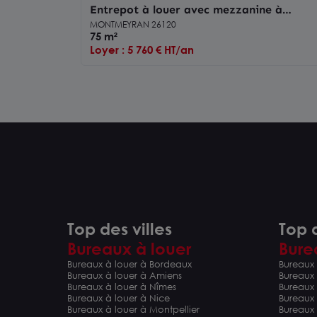
Entrepot à louer avec mezzanine à
Montmeyran
MONTMEYRAN 26120
75 m²
Loyer : 5 760 € HT/an
Top des villes
Top d
Bureaux à louer
Bure
Bureaux à louer à Bordeaux
Bureaux 
Bureaux à louer à Amiens
Bureaux
Bureaux à louer à Nîmes
Bureaux 
Bureaux à louer à Nice
Bureaux
Bureaux à louer à Montpellier
Bureaux