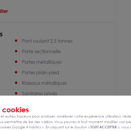
ller
s
Pont roulant 2,5 tonnes
Porte sectionnelle
Portes métalliques
Portes plain-pied
Rideaux métalliques
Sanitaires privés
Terrain bitumé
s
cookies
Toiture isolée
 et autres traceurs pour analyser, améliorer votre expérience utilisateur, réali
s permettre de lire des vidéos. Vous pouvez à tout moment modifier vos p
Charpente métallique
ookies Google Analytics ». En cliquant sur le bouton «
TOUT ACCEPTER
», vous