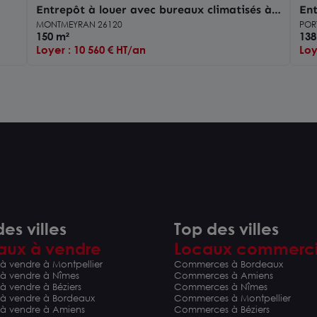
Entrepôt à louer avec bureaux climatisés à
Ent
Montmeyran
ra
MONTMEYRAN 26120
PORT
150 m²
138
Loyer : 10 560 € HT/an
Loy
es villes
Top des villes
aux à vendre
Locaux commerc
à vendre à Montpellier
Commerces à Bordeaux
 à vendre à Nîmes
Commerces à Amiens
à vendre à Béziers
Commerces à Nîmes
 à vendre à Bordeaux
Commerces à Montpellier
 à vendre à Amiens
Commerces à Béziers