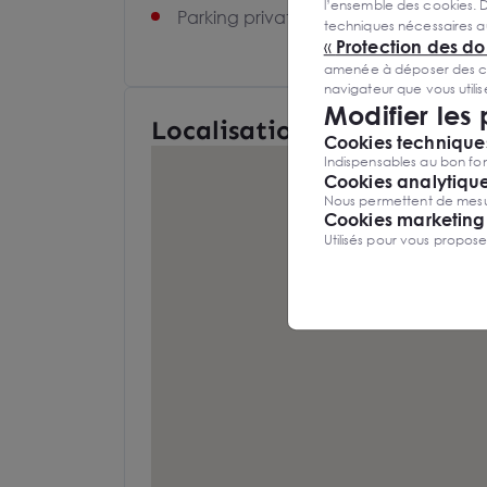
l’ensemble des cookies. D
Parking privatif
techniques nécessaires a
«
Protection des d
amenée à déposer des cook
navigateur que vous utili
Modifier les
Localisation et Transports
Cookies techniques
Indispensables au bon fon
Cookies analytiqu
Nous permettent de mesure
Cookies marketing
Utilisés pour vous propos