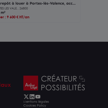
repôt à louer à Portes-lès-Valence, accès
pide autoroute et TGV
ES LES VALE... 26800
 m²
er : 9 600 € HT/an
iaux
Mentions légales
Cookies Policy