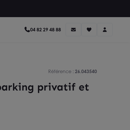
04 82 29 48 88
Référence :
26.043540
arking privatif et